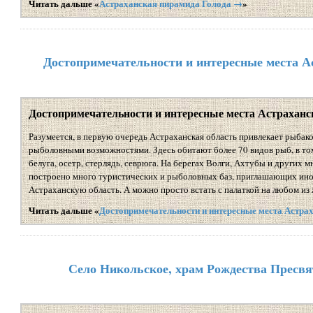
Читать дальше «
Астраханская пирамида Голода →
»
Достопримечательности и интересные места А
Достопримечательности и интересные места Астраханс
Разумеется, в первую очередь Астраханская область привлекает рыбак
рыболовными возможностями. Здесь обитают более 70 видов рыб, в то
белуга, осетр, стерлядь, севрюга. На берегах Волги, Ахтубы и других 
построено много туристических и рыболовных баз, приглашающих ино
Астраханскую область. А можно просто встать с палаткой на любом из
Читать дальше «
Достопримечательности и интересные места Астра
Село Никольское, храм Рождества Пресв