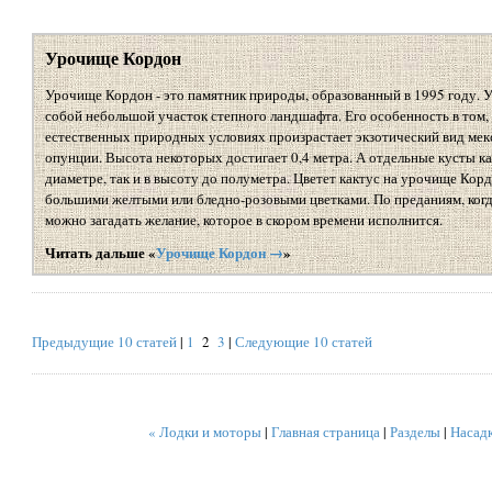
Урочище Кордон
Урочище Кордон - это памятник природы, образованный в 1995 году. 
собой небольшой участок степного ландшафта. Его особенность в том, 
естественных природных условиях произрастает экзотический вид мекс
опунции. Высота некоторых достигает 0,4 метра. А отдельные кусты ка
диаметре, так и в высоту до полуметра. Цветет кактус на урочище Корд
большими желтыми или бледно-розовыми цветками. По преданиям, когда
можно загадать желание, которое в скором времени исполнится.
Читать дальше «
Урочище Кордон →
»
Предыдущие 10 статей
|
1
2
3
|
Следующие 10 статей
« Лодки и моторы
|
Главная страница
|
Разделы
|
Насадк