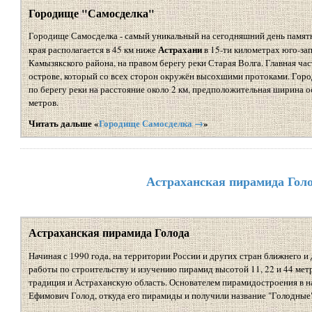
Городище "Самосделка"
Городище Самосделка - самый уникальный на сегодняшний день памят
Астрахани
края располагается в 45 км ниже
в 15-ти километрах юго-за
Камызякского района, на правом берегу реки Старая Волга. Главная ча
острове, который со всех сторон окружён высохшими протоками. Горо
по берегу реки на расстояние около 2 км, предположительная ширина о
метров.
Читать дальше «
Городище Самосделка →
»
Астраханская пирамида Гол
Астраханская пирамида Голода
Начиная с 1990 года, на территории России и других стран ближнего и
работы по строительству и изучению пирамид высотой 11, 22 и 44 мет
традиция и Астраханскую область. Основателем пирамидостроения в н
Ефимович Голод, откуда его пирамиды и получили название "Голодные"