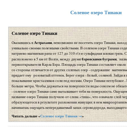
Соленое озеро Тинаки
Соленое озеро Тинаки
Астрахани
Оказавшись в
, невозможно не посетить озеро Тинаки, находя
уникально своими полезными свойствами. В соленом озере Тинаки сод
натриево-магниевая рапа от 127 до 310 г/л и сульфидная иловая грязь. 
бэровскими буграми
расположено в 5 км от Волги, между двумя
, наз
первооткрывателя Карла Бэра. Площадь озера Тинаки составляет около
со стороны отличается от других соленых озер - содержание магниевы
придает ему розоватый оттенок. Берег озера - белый, соляной. Зайдя в 
покалывание кристалликов соли под ногами. Озеро Тинаки неглубокое. Л
больше метра. Чтобы держаться на поверхности воды совсем не обязат
- соленое озеро Тинаки само выталкивает тебя на поверхность. Ощуще
название озеро Тинаки получило от слова «тина», что означало слой чер
образующегося в результате разложения живущих в нем микроорганизмо
начинаешь ощущать непередаваемый запах сероводорода, выходящего 
Читать дальше «
Соленое озеро Тинаки →
»