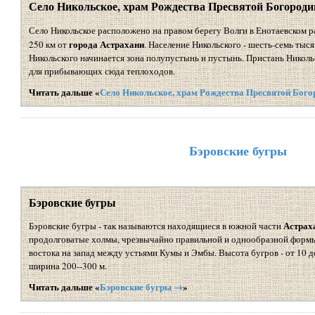
Село Никольское, храм Рождества Пресвятой Богород
Село Никольское расположено на правом берегу Волги в Енотаевском 
города Астрахани
250 км от
. Население Никольского - шесть-семь тыся
Никольского начинается зона полупустынь и пустынь. Пристань Никольс
для прибывающих сюда теплоходов.
Читать дальше «
Село Никольское, храм Рождества Пресвятой Бог
Бэровские бугры
Бэровские бугры
Астрах
Бэровские бугры - так называются находящиеся в южной части
продолговатые холмы, чрезвычайно правильной и однообразной форм
востока на запад между устьями Кумы и Эмбы. Высота бугров - от 10 до 
ширина 200--300 м.
Читать дальше «
Бэровские бугры →
»