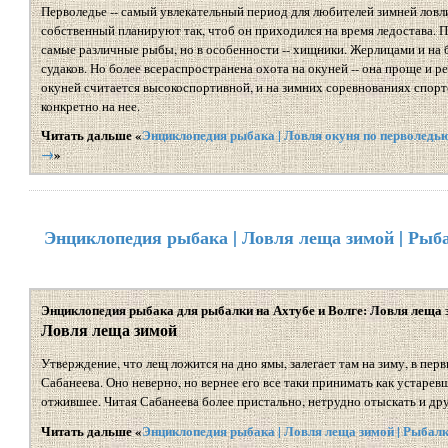
Перволедье -- самый увлекательный период для любителей зимней лов
собственный планируют так, чтоб он приходился на время ледостава. 
самые различные рыбы, но в особенности -- хищники. Жерлицами и на б
судаков. Но более всераспространена охота на окуней -- она проще и ре
окуней считается высокоспортивной, и на зимних соревнованиях спор
конкретно на нее.
Читать дальше «
Энциклопедия рыбака | Ловля окуня по перволедью
→
»
Энциклопедия рыбака | Ловля леща зимой | Рыба
Энциклопедия рыбака для рыбалки на Ахтубе и Волге: Ловля леща 
Ловля леща зимой
Утверждение, что лещ ложится на дно ямы, залегает там на зиму, в первы
Сабанеева. Оно неверно, но вернее его все таки принимать как устарев
отжившее. Читая Сабанеева более пристально, нетрудно отыскать и дру
Читать дальше «
Энциклопедия рыбака | Ловля леща зимой | Рыбалк