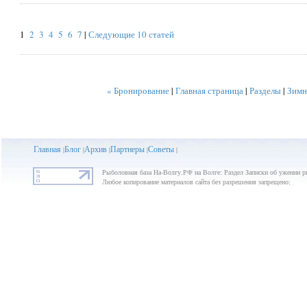
1
2
3
4
5
6
7
|
Следующие 10 статей
« Бронирование
|
Главная страница
|
Разделы
|
Зимн
Главная
Блог
Архив
Партнеры
Советы
|
|
|
|
|
Рыболовная база На-Волгу.РФ на Волге: Раздел Записки об ужении 
Любое копирование материалов сайта без разрешения запрещено;