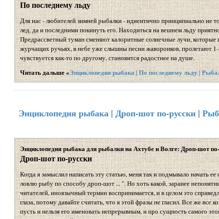
По последнему льду
Для нас - любителей зимней рыбалки - идиентично принципиально не т
лед, да и последними покинуть его. Находиться на вешнем льду приятн
Предрассветный туман сменяют калоритные солнечные лучи, которые 
журчащих ручьях, в небе уже слышны песни жаворонков, пролетают 1-ы
чувствуется как-то по другому, становится радостнее на душе.
Читать дальше «
Энциклопедия рыбака | По последнему льду | Рыба
Энциклопедия рыбака | Дроп-шот по-русски | Рыб
Энциклопедия рыбака для рыбалки на Ахтубе и Волге: Дроп-шот по
Дроп-шот по-русски
Когда я замыслил написать эту статью, меня так и подмывало начать ее 
ловлю рыбу по способу дроп-шот ... ". Но хоть какой, заранее непоня
читателей, иноязычный термин воспринимается, и в целом это справедл
глаза, потому давайте считать, что я этой фразы не гласил. Все же все ко
пусть и нельзя его именовать непрерывным, и про сущность самого это