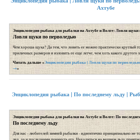
Энциклопедия рыбака | Ловля щуки по перволедью
Ахтубе
Энциклопедия рыбака для рыбалки на Ахтубе и Волге: Ловля щуки 
Ловля щуки по перволедью
Чем хороша щука? Да тем, что ловить ее можно практически круглый го
приличных размеров и изловить ее еще легче, чем хоть какого другого 
Читать дальше «
Энциклопедия рыбака | Ловля щуки по перволедью.
→
»
Энциклопедия рыбака | По последнему льду | Рыб
Энциклопедия рыбака для рыбалки на Ахтубе и Волге: По последне
По последнему льду
Для нас - любителей зимней рыбалки - идиентично принципиально не т
лед, да и последними покинуть его. Находиться на вешнем льду приятн