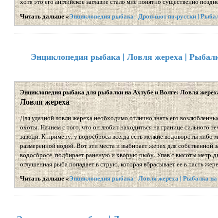
хотя это его английское заглавие стало мне понятно существенно поздне
Читать дальше «
Энциклопедия рыбака | Дроп-шот по-русски | Рыба
Энциклопедия рыбака | Ловля жереха | Рыбалк
Энциклопедия рыбака для рыбалки на Ахтубе и Волге: Ловля жерех
Ловля жереха
Для удачной ловли жереха необходимо отлично знать его возлюбленные
охоты. Начнем с того, что он любит находиться на границе сильного т
заводи. К примеру, у водосброса всегда есть мелкие водовороты либо 
размеренной водой. Вот эти места и выбирает жерех для собственной за
водосбросе, подбирает раненую и хворую рыбу. Упав с высоты метр-дв
оглушенная рыба попадает в струю, которая вбрасывает ее в пасть жере
Читать дальше «
Энциклопедия рыбака | Ловля жереха | Рыбалка на