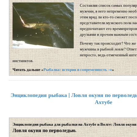
Составляя список самых популя
мужчин, в него непременно нео
этим вряд ли кто-то сможет посп
представители мужского пола нас
предпочитают его времяпрепрово
друзьями и прочим важным сост
Почему так происходит? Что же 
мужчины в рыбной ловле? Ответи
непросто, ведь отмеченный инте
инстинктов.
Читать дальше «
Рыбалка: история и современность →
»
Энциклопедия рыбака | Ловля окуня по перволедь
Ахтубе
Энциклопедия рыбака для рыбалки на Ахтубе и Волге: Ловля окуня
Ловля окуня по перволедью.