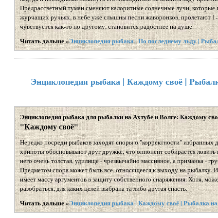
Предрассветный туман сменяют калоритные солнечные лучи, которые 
журчащих ручьях, в небе уже слышны песни жаворонков, пролетают 1-ы
чувствуется как-то по другому, становится радостнее на душе.
Читать дальше «
Энциклопедия рыбака | По последнему льду | Рыба
Энциклопедия рыбака | Каждому своё | Рыбалк
Энциклопедия рыбака для рыбалки на Ахтубе и Волге: Каждому сво
"Каждому своё"
Нередко посреди рыбаков заходят споры о "корректности" избранных д
хрипоты обосновывают друг дружке, что оппонент собирается ловить н
него очень толстая, удилище - чрезвычайно массивное, а приманка - груб
Предметом спора может быть все, относящееся к выходу на рыбалку. 
имеет массу аргументов в защиту собственного снаряжения. Хотя, може
разобраться, для каких целей выбрана та либо другая снасть.
Читать дальше «
Энциклопедия рыбака | Каждому своё | Рыбалка на