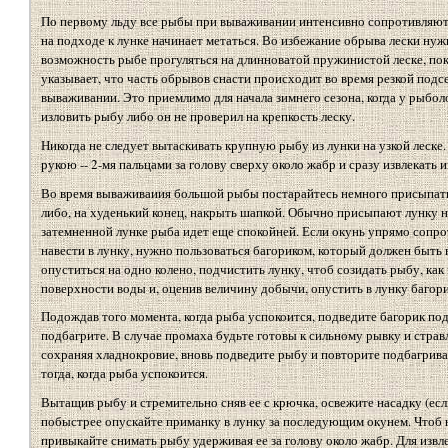
По первому льду все рыбы при вываживании интенсивно сопротивляютс
на подходе к лунке начинает метаться. Во избежание обрыва лески нужн
возможность рыбе прогуляться на длинноватой пружинистой леске, пок
указывает, что часть обрывов снасти происходит во время резкой подс
вываживании. Это приемлимо для начала зимнего сезона, когда у рыбол
изловить рыбу либо он не проверил на крепкость леску.
Никогда не следует вытаскивать крупную рыбу из лунки на узкой леске.
рукою -- 2-мя пальцами за голову сверху около жабр и сразу извлекать и
Во время вываживаиия большой рыбы постарайтесь немного присыпать
либо, на худенький конец, накрыть шапкой. Обычно присыпают лунку н
затемненной лунке рыба идет еще спокойней. Если окунь упрямо сопрот
навести в лунку, нужно пользоваться багориком, который должен быть
опуститься на одно колено, подчистить лунку, чтоб созидать рыбу, ка
поверхности воды и, оценив величину добычи, опустить в лунку багори
Подождав того момента, когда рыба успокоится, подведите багорик по
подбагрите. В случае промаха будьте готовы к сильному рывку и страв
сохраняя хладнокровие, вновь подведите рыбу и повторите подбагрива
тогда, когда рыба успокоится.
Вытащив рыбу и стремительно сняв ее с крючка, освежите насадку (ес
побыстрее опускайте приманку в лунку за последующим окунем. Чтоб н
привыкайте снимать рыбу удерживая ее за голову около жабр. Для извл