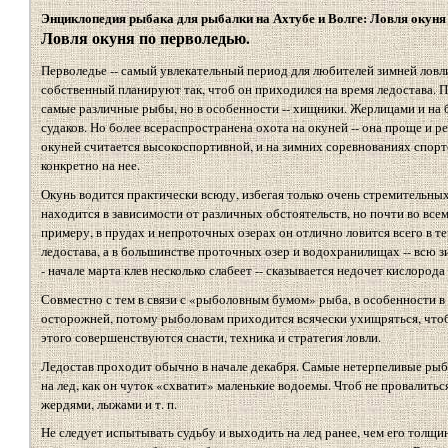
Энциклопедия рыбака для рыбалки на Ахтубе и Волге: Ловля окуня
Ловля окуня по перволедью.
Перволедье -- самый увлекательный период для любителей зимней лов
собственный планируют так, чтоб он приходился на время ледостава. 
самые различные рыбы, но в особенности -- хищники. Жерлицами и на б
судаков. Но более всераспространена охота на окуней -- она проще и ре
окуней считается высокоспортивной, и на зимних соревнованиях спор
конкретно на нее.
Окунь водится практически всюду, избегая только очень стремительных 
находится в зависимости от различных обстоятельств, но почти во всем 
примеру, в прудах и непроточных озерах он отлично ловится всего в т
ледостава, а в большинстве проточных озер и водохранилищах -- всю зи
- начале марта клев несколько слабеет -- сказывается недочет кислорода 
Совместно с тем в связи с «рыболовным бумом» рыба, в особенности в
осторожней, потому рыболовам приходится всячески ухищряться, чтоб 
этого совершенствуются снасти, техника и стратегия ловли.
Ледостав проходит обычно в начале декабря. Самые нетерпеливые ры
на лед, как он чуток «схватит» маленькие водоемы. Чтоб не провалитьс
жердями, лыжами и т. п.
Не следует испытывать судьбу и выходить на лед ранее, чем его толщин