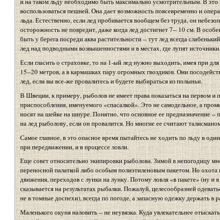
и на таком льду необходимо быть максимально усмотрительным. В это
воспользоваться пешней. Она дает возможность повсевременно и опер
льда. Естественно, если лед пробивается вообщем без труда, он небезо
осторожность не повредит, даже когда лед достигнет 7-- 10 см. В осо
быть у берега посреди аква растительности -- тут лед всегда слабеньки
лед над подводными возвышенностями и в местах, где лупят источники
Если гласить о страховке, то на 1-ый лед нужно выходить, имея при д
15--20 метров, а в кармашках пару огромных гвоздиков. Они посодейств
лед, если вы все-же провалитесь и будете выбираться из полыньи.
В Швеции, к примеру, рыболов не имеет права показаться на первом и 
приспособления, именуемого «спасалкой». Это не самодельное, а пром
носят на шейке на шнуре. Понятно, что основное ее предназначение --
на лед рыболову, если он провалится. Но многие ее считают талисманом.
Самое главное, в это опасное время пытайтесь не ходить по льду в од
при передвижении, и в процессе ловли.
Еще совет относительно экипировки рыболова. Зимой в непогодицу мн
переносной палаткой либо особым полиэтиленовым пакетом. Но охота 
движения, переходов с лунки на лунку. Потому ловля «в пакете» (ну и в
сказывается на результатах рыбалки. Пожалуй, целесообразней одеватьс
не в томные доспехи), всегда по погоде, а запасную одежку держать в р
Маленького окуня наловить -- не неувязка. Куда увлекательнее отыскат