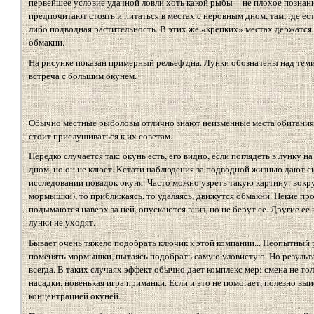
первейшее условие удачной ловли хоть какой рыбы -- не плохое позна
предпочитают стоять и питаться в местах с неровным дном, там, где ес
либо подводная растительность. В этих же «крепких» местах держатся и 
обмакни.
На рисунке показан примерный рельеф дна. Лунки обозначены над теми 
встреча с большим окунем.
Обычно местные рыболовы отлично знают неизменные места обитания
стоит прислушиваться к их советам.
Нередко случается так: окунь есть, его видно, если поглядеть в лунку 
дном, но он не клюет. Кстати наблюдения за подводной жизнью дают 
исследовании повадок окуня. Часто можно узреть такую картину: вокру
мормышки), то приближаясь, то удаляясь, движутся обмакни. Некие пр
подымаются наверх за ней, опускаются вниз, но не берут ее. Другие ее 
лунки не уходят.
Бывает очень тяжело подобрать ключик к этой компании... Неопытный 
поменять мормышки, пытаясь подобрать самую уловистую. Но результа
всегда. В таких случаях эффект обычно дает комплекс мер: смена не то
насадки, новенькая игра приманки. Если и это не помогает, полезно вы
концентрацией окуней.