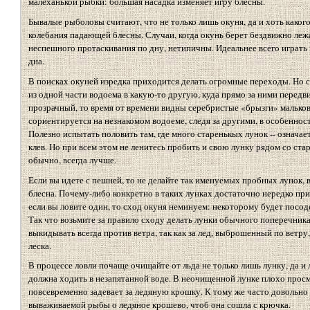
малеханькой рыбки: большая насадка изменяет игру блесны.
Бывалые рыболовы считают, что не только лишь окуня, да и хоть каког
колебания падающей блесны. Случаи, когда окунь берет бездвижно леж
неспешного протаскивания по дну, нетипичны. Идеальнее всего играть 
дна.
В поисках окуней изредка приходится делать огромные переходы. Но сл
из одной части водоема в какую-то другую, куда прямо за ними передв
прозрачный, то время от времени видны серебристые «брызги» мальков.
сориентируется на незнакомом водоеме, следя за другими, в особенно
Полезно испытать половить там, где много старенькых лунок -- означае
клев. Но при всем этом не ленитесь пробить и свою лунку рядом со стар
обычно, всегда лучше.
Если вы идете с пешней, то не делайте так именуемых пробных лунок, 
блесна. Почему-либо конкретно в таких лунках достаточно нередко при
если вы ловите один, то сход окуня неминуем: некоторому будет посод
Так что возьмите за правило сходу делать лунки обычного поперечника
выкидывать всегда против ветра, так как за лед, выброшенный по ветру
леска.
В процессе ловли почаще очищайте от льда не только лишь лунку, да и л
должна ходить в незапятанной воде. В неочищенной лунке плохо просм
повсевременно задевает за ледяную крошку. К тому же часто довольно
вываживаемой рыбы о ледяное крошево, чтоб она сошла с крючка.