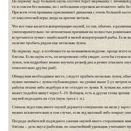
По первому льду большой окунь охотнее берет мормышку с личинкой 
то и совсем без наживы, но с небольшим отрезком желтоватого либо б
При всем этом приманке присваивают движения с очень большой част
от классической игры, когда на крючке мотыль.
Что все-таки касается концентрации окуней, то она, обычно, в различны
умопомрачительно: по непонятным причинам на полностью ровненьком,
встречаются лунки с наибольшей и малой концентрацией рыбы. Если в
полезно пробить рядом еще несколько лунок.
По первому льду, в особенности на незнакомом водоеме, проще всего
блесны. Если окунь есть, он непременно себя увидит, хотя бы стуком п
лунок, тем подробнее можно изучить рельеф дна и резвее отыскать окун
относительно других рыб).
Обнаружив необходимое место, следует пробить несколько лунок, обыч
нужно начинать с лунок глубоководных: на уровне выше 2-ух метров о
работы пешни либо ледобура и не отходит от лунки. К лункам же, изго
может подойти минут через 5--10. Вобщем, есть и другая точка зрени
окуней подходить на стук (шум, треск т. п.).
Сначала ледостава много окуней держатся совершенно на мели у заросл
можно исключительно в том случае, если лед матовый либо покрыт сне
Посреди любителей подледного ужения окуней много сторонников зимн
блесны -- дело вкуса рыболова, но опытнейший удильщик учитывает пр