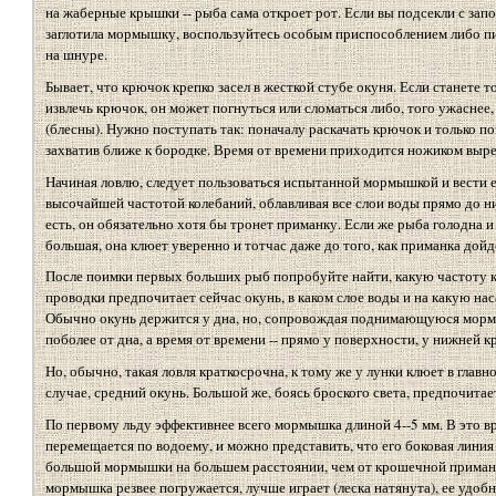
на жаберные крышки -- рыба сама откроет рот. Если вы подсекли с зап
заглотила мормышку, воспользуйтесь особым приспособлением либо пи
на шнуре.
Бывает, что крючок крепко засел в жесткой стубе окуня. Если станете 
извлечь крючок, он может погнуться или сломаться либо, того ужаснее
(блесны). Нужно поступать так: поначалу раскачать крючок и только по
захватив ближе к бородке. Время от времени приходится ножиком выре
Начиная ловлю, следует пользоваться испытанной мормышкой и вести е
высочайшей частотой колебаний, облавливая все слои воды прямо до н
есть, он обязательно хотя бы тронет приманку. Если же рыба голодна 
большая, она клюет уверенно и тотчас даже до того, как приманка дойд
После поимки первых больших рыб попробуйте найти, какую частоту 
проводки предпочитает сейчас окунь, в каком слое воды и на какую нас
Обычно окунь держится у дна, но, сопровождая поднимающуюся мормы
поболее от дна, а время от времени -- прямо у поверхности, у нижней к
Но, обычно, такая ловля краткосрочна, к тому же у лунки клюет в глав
случае, средний окунь. Большой же, боясь броского света, предпочитае
По первому льду эффективнее всего мормышка длиной 4--5 мм. В это в
перемещается по водоему, и можно представить, что его боковая линия
большой мормышки на большем расстоянии, чем от крошечной приман
мормышка резвее погружается, лучше играет (леска натянута), ее удобн