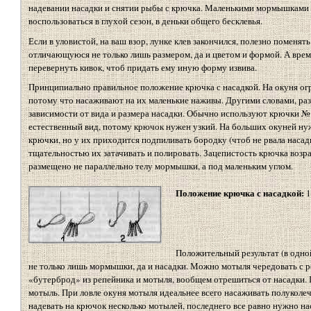
надевании насадки и снятии рыбы с крючка. Маленькими мормышками (
воспользоваться в глухой сезон, в деньки общего бесклевья.
Если в уловистой, на ваш взор, лунке клев закончился, полезно поменя
отличающуюся не только лишь размером, да и цветом и формой. А врем
перевернуть кивок, чтоб придать ему иную форму извива.
Принципиально правильное положение крючка с насадкой. На окуня ог
потому что насаживают на их маленькие наживы. Другими словами, ра
зависимости от вида и размера насадки. Обычно используют крючки № 2
естественный вид, потому крючок нужен узкий. На больших окуней ну
крючки, но у их приходится подпиливать бородку (чтоб не рвала насад
тщательностью их затачивать и полировать. Зацепистость крючка возра
размещено не параллельно телу мормышки, а под маленьким углом.
Положение крючка с насадкой:
1
Положительный результат (в одной
не только лишь мормышки, да и насадки. Можно мотыля чередовать с р
«бутерброд» из репейника и мотыля, вообщем отрешиться от насадки. 
мотыль. При ловле окуня мотыля идеальнее всего насаживать полуколе
надевать на крючок несколько мотылей, последнего все равно нужно на