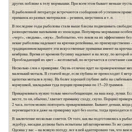
других поближе к телу мормышки. При всем этом бывает меньше пусты
В рыболовной литературе встречаются сообщения об успешном примене
приманок из разных материалов -- резинок, шерстинок и т. п.
В последние годы рыболовы стали выше блесны подвешивать свободн
разноцветными наплывами из эпоксидки. Популярны мормышки особенн
«черт», «ведьма», «жук». Любопытно, что ловля на их эффективнее без
некие рыболовы надевают на крючки репейника, но приемущественно --
традиционном варианте эти искусственные приманки имеют на крючках
кембрика. Время от времени бусинку надевают и на леску, по которой о
Преобладающий их цвет -- желтоватый, но встречается и сочетание са
Несколько слов о прикормке. Окунь отлично идет на прикормленные мес
маленький мотыль. В стоячей воде, если глубина не превосходит 4 мет
щепотки мотыля в лунку. Ha более хорошей глубине либо на слабенько
кормушкой, закладывая туда порции прикормки по 15--20 граммов.
Прикармливать нужно только многообещающие, на ваш взор, лунки. Ес
месте, то он, обычно,! хватает приманку сходу, скупо. Порции) прикорм
2 часа, потом можно повторить прикармливание. Бывают деньки, когда
перемещается и даже на прикормку идет без охоты, тогда приходится 
В заключение несколько советов. От того, как вы подготовились к рыбал
ледобур, насадки должны быть испытаны заблаговременно.То же самое 
Одежка у вас -- на всякую погоду, все в ней адаптировано так, что вам 