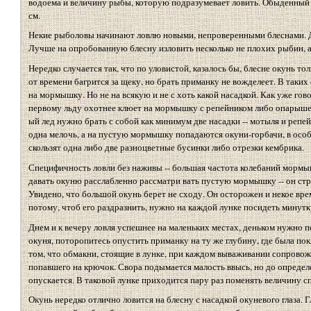
водоема и величину рыбы, которую подразумевает ловить. Обыденный р
см.
Некие рыболовы начинают ловлю новыми, непроверенными блеснами. Д
Лучше на опробованную блесну изловить несколько не плохих рыбин, 
Нередко случается так, что по уловистой, казалось бы, блесне окунь то
от времени багрится за щеку, но брать приманку не вожделеет. В таки
на мормышку. Но не на всякую и не с хоть какой насадкой. Как уже гов
первому льду охотнее клюет на мормышку с репейником либо опарышем
ый лед нужно брать с собой как минимум две насадки -- мотыля и репей
одна мелочь, а на пустую мормышку попадаются окуни-горбачи, в особ
скользят одна либо две разноцветные бусинки либо отрезки кембрика.
Специфичность ловли без наживы -- большая частота колебаний мормыш
давать окуню расслабленно рассматри вать пустую мормышку -- он стр
Увидено, что большой окунь берет не сходу. Он осторожен и некое вре
потому, чтоб его раздразнить, нужно на каждой лунке посидеть минутку
Днем и к вечеру ловля успешнее на маленьких местах, деньком нужно п
окуня, поторопитесь опустить приманку на ту же глубину, где была пок
том, что обмакни, стоящие в лунке, при каждом вываживании сопровож
попавшего на крючок. Свора подымается малость ввысь, но до определ
опускается. В таковой лунке приходится пару раз поменять величину сп
Окунь нередко отлично ловится на блесну с насадкой окуневого глаза. 