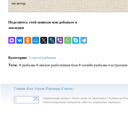
ни ветер.
Поделитесь этой записью или добавьте в
закладки
Категории
:
Советы рыбакам
Теги
:
# рыбалка # авалон рыболовная база # онлайн рыбалка в астрахани
Главная
Блог
Архив
Партнеры
Советы
|
|
|
|
|
Энциклопедия рыбака | Ловля окуня по перволедью | Рыбалка на Волг
Любое копирование материалов сайта без разрешения запрещено;