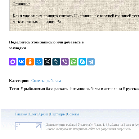
Спиннинг
Как я уже гласил, принято считать UL спиннинг с верхней границей тес
легкотестовыми спиннинг%
Поделитесь этой записью или добавьте в
закладки
Категории
:
Советы рыбакам
Теги
:
# рыболовная база раскаты # зимняя рыбалка в астрахани # русска
Главная
Блог
Архив
Партнеры
Советы
|
|
|
|
|
Энциклопедия рыбака | Ультралайт. Часть 1. | Рыбалка на Волге и Ах
Любое копирование материалов сайта без разрешения запрещено;