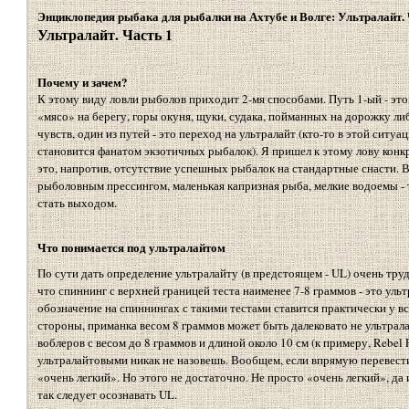
Энциклопедия рыбака для рыбалки на Ахтубе и Волге: Ультралайт. 
Ультралайт. Часть 1
Почему и зачем?
К этому виду ловли рыболов приходит 2-мя способами. Путь 1-ый - эт
«мясо» на берегу, горы окуня, щуки, судака, пойманных на дорожку ли
чувств, один из путей - это переход на ультралайт (кто-то в этой ситуа
становится фанатом экзотичных рыбалок). Я пришел к этому лову конкр
это, напротив, отсутствие успешных рыбалок на стандартные снасти.
рыболовным прессингом, маленькая капризная рыба, мелкие водоемы - 
стать выходом.
Что понимается под ультралайтом
По сути дать определение ультралайту (в предстоящем - UL) очень труд
что спиннинг с верхней границей теста наименее 7-8 граммов - это ульт
обозначение на спиннингах с такими тестами ставится практически у в
стороны, приманка весом 8 граммов может быть далековато не ультрала
воблеров с весом до 8 граммов и длиной около 10 см (к примеру, Rebel F1
ультралайтовыми никак не назовешь. Вообщем, если впрямую перевести
«очень легкий». Но этого не достаточно. Не просто «очень легкий», да
так следует осознавать UL.