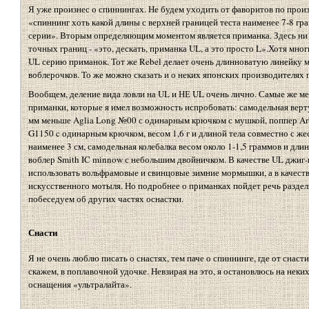
Я уже произнес о спиннингах. Не будем уходить от фаворитов по прои
«спиннинг хоть какой длины с верхней границей теста наименее 7-8 гр
серии». Вторым определяющим моментом является приманка. Здесь ни 
точных границ - «это, дескать, приманка UL, а это просто L».Хотя мн
UL серию приманок. Тот же Rebel делает очень длинноватую линейку
воблерочков. То же можно сказать и о неких японских производителях 
Вообщем, деление вида ловли на UL и НЕ UL очень лично. Самые же ме
приманки, которые я имел возможность испробовать: самодельная верт
мм меньше Aglia Long №00 с одинарным крючком с мушкой, поппер Arb
G1150 c одинарным крючком, весом 1,6 г и длиной тела совместно с ж
наименее 3 см, самодельная колебалка весом около 1-1,5 граммов и дли
воблер Smith IC minnow с небольшим двойничком. В качестве UL джиг
использовать вольфрамовые и свинцовые зимние мормышки, а в качеств
искусственного мотыля. Но подробнее о приманках пойдет речь раздел
побеседуем об других частях оснастки.
Снасти
Я не очень люблю писать о снастях, тем паче о спиннинге, где от снаст
скажем, в поплавочной удочке. Невзирая на это, я остановлюсь на нек
оснащения «ультралайта».