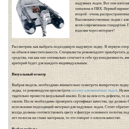
надувных лодок. Все они изгота
хипалона и ПВХ. Первый вариант
второй - очень распространенн
Высококачественные лодки с а
всем современным стандартам. 
изделия через интернет!
Рассмотрим, как выбрать подходящую надувную лодку. В первую оче
на объем и вместительность. Специалисты рекомендуют приобретать 
средства, так как оно оптимально сочетает в себе грузоподъемность, в
критерий будет для каждого индивидуальным.
Визуальный осмотр
Выбрав модель, необходимо внимательно осмотреть конкретную лодку.
лодка, то рекомендуем просмотреть
каталог алюминиевых лодок
. Нужн
тщательно провести визуальный анализ. Если на нем есть дефекты, то
глазом. После необходимо проверить сертификат качества, где должно 
использован подходящий материал для надувных лодок. Стоит обратит
всегда должны соответствовать цвету и фактуре основного полотна лод
нет полосок на стыке материала, то это говорит о плохом качестве.
Выбор пайолы