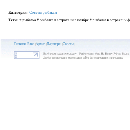
Категории
:
Советы рыбакам
Теги
:
# рыбалка # рыбалка в астрахани в ноябре # рыбалка в астрахани 
Главная
Блог
Архив
Партнеры
Советы
|
|
|
|
|
Выбираем надувную лодку - Рыболовная база На-Волгу.РФ на Волге
Любое копирование материалов сайта без разрешения запрещено;