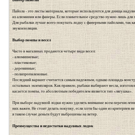
Пайола - это листы материала, которые используются для днища надув
из алюминия или фанеры. Если плавательное средство нужно лишь для п
Для рыбалки лучше всего покупать лодку с фанерными пайолами, так ка
звукоизоляция.
Выбор помпы и весел
Часто в магазинах продаются четыре вида весел:
- алюминиевые;
- пластиковые;
- деревянные;
- полипропиленовые.
Последний вариант считается самым надежным, однако площадь констр
остальных экземпляров. Как правило, рыбаки выбирают весла, изготов
касается помпы, то абсолютным победителем является тип «лягушка».
При выборе надувной лодки нужно уделять внимание всем перечисленн
них важен. Не стоит делать покупку, если хотя бы один из критериев н
в таком случае деньги будут выброшены на ветер.
Преимущества и недостатки надувных лодок