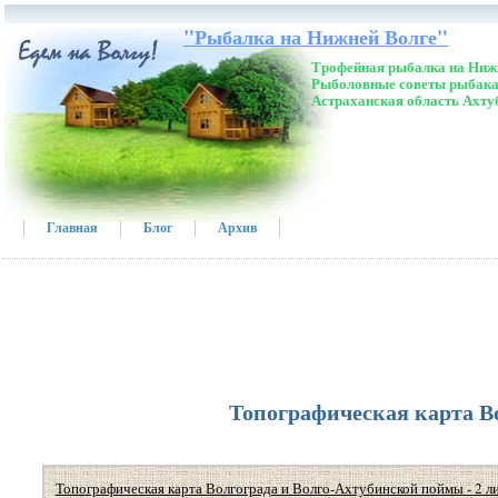
"Рыбалка на Нижней Волге"
Трофейная рыбалка на Нижн
Рыболовные советы рыбака
Астраханская область Ахту
Главная
Блог
Архив
Топографическая карта В
Топографическая карта Волгограда и Волго-Ахтубинской поймы - 2 л