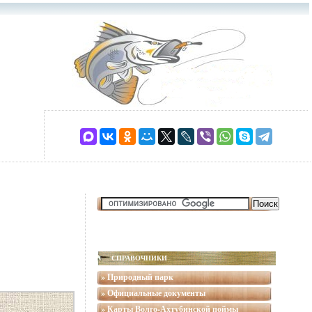
СПРАВОЧНИКИ
» Природный парк
» Официальные документы
» Карты Волго-Ахтубинской поймы