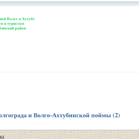
ей Волге и Ахтубе
м и туристам
бинский район
олгограда и Волго-Ахтубинской поймы (2)
ист