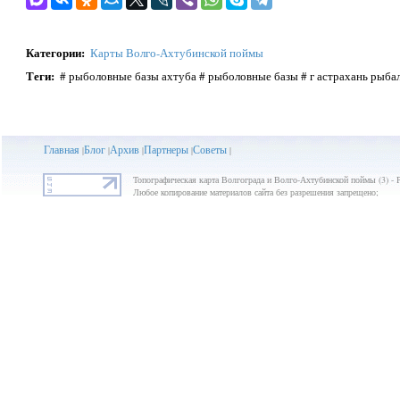
Категории
:
Карты Волго-Ахтубинской поймы
Теги
:
# рыболовные базы ахтуба # рыболовные базы # г астрахань рыба
Главная
Блог
Архив
Партнеры
Советы
|
|
|
|
|
Топографическая карта Волгограда и Волго-Ахтубинской поймы (3) - 
Любое копирование материалов сайта без разрешения запрещено;