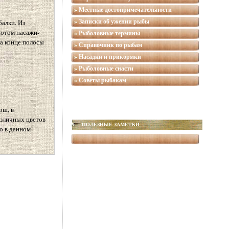
» Местные достопримечательности
» Записки об ужении рыбы
алки. Из
потом насажи-
» Рыболовные термины
а конце полосы
» Справочник по рыбам
» Насадки и прикормки
» Рыболовные снасти
» Советы рыбакам
рш, в
азличных цветов
ПОЛЕЗНЫЕ ЗАМЕТКИ
Но в данном