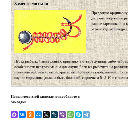
Заместо мотыля
Предлагаю ординарную 
детского надувного р
ваю ее гармошкой на 
можно сделать надрез,
Перед рыбалкой выдерживаю приманку в отваре душицы либо чабреца, 
особенности неотразима она для окуня. Если вы рыбачите на различн
-- желтоватой, зеленоватой, красноватой, белоснежной, темной... Ост
случае мормышка должна быть большой, с крючком № 8-10 и с полос
Поделитесь этой записью или добавьте в
закладки