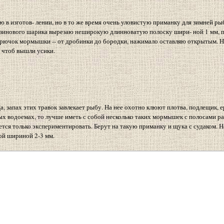
в изготов- лении, но в то же время очень уловистую приманку для зимней рыб
езинового шарика вырезаю неширокую длинноватую полоску шири- ной 1 мм, 
крючок мормышки -- от дробинки до бородки, нажимало оставляю открытым. Н
 чтоб вышли усики.
запах этих травок завлекает рыбу. На нее охотно клюют плотва, подлещик, е
ых водоемах, то лучше иметь с собой несколько таких мормышек с полосами р
ается только экспериментировать. Берут на такую приманку и щука с судаком. 
ой шириной 2-3 мм.