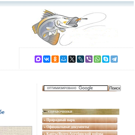
бе
СПРАВОЧНИКИ
» Природный парк
» Официальные документы
» Карты Волго-Ахтубинской поймы