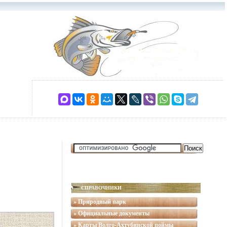
СПРАВОЧНИКИ
» Природный парк
» Официальные документы
» Карты Волго-Ахтубинской поймы