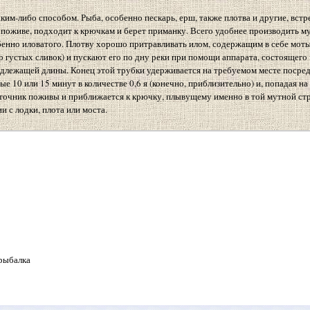
ким-либо способом. Рыба, особенно пескарь, ерш, также плотва и другие, встре
о поживе, подходит к крючкам и берет приманку. Всего удобнее производить 
бенно иловатого. Плотву хорошо притравливать илом, содержащим в себе моты
 густых сливок) и пускают его по дну реки при помощи аппарата, состоящего 
адлежащей длины. Конец этой трубки удерживается на требуемом месте посред
ые 10 или 15 минут в количестве 0,6 я (конечно, приблизительно) и, попадая на 
источник поживы и приближается к крючку, плывущему именно в той мутной стр
 с лодки, плота или моста.
 рыбалка