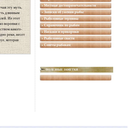
» Местные достопримечательности
чая эту муть,
» Записки об ужении рыбы
муть длинным
лей. Ил этот
» Рыболовные термины
из воронки с
» Справочник по рыбам
ством какого-
» Насадки и прикормки
дно реки, несет
» Рыболовные снасти
уе, которая
» Советы рыбакам
ПОЛЕЗНЫЕ ЗАМЕТКИ