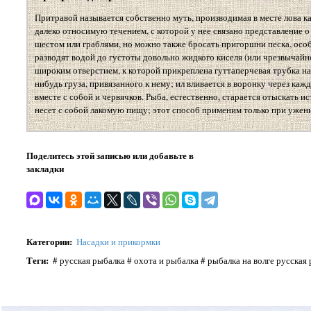
Притравой называется собственно муть, производимая в месте лова ка
далеко относимую течением, с которой у нее связано представление 
шестом или граблями, но можно также бросать пригоршни песка, осо
разводят водой до густоты довольно жидкого киселя (или чрезвычайно
широким отверстием, к которой прикреплена гуттаперчевая трубка н
нибудь груза, привязанного к нему; ил вливается в воронку через кажд
вместе с собой и червячков. Рыба, естественно, старается отыскать 
несет с собой лакомую пищу; этот способ применим только при ужении
Поделитесь этой записью или добавьте в
закладки
Категории
:
Насадки и прикормки
Теги
:
# русская рыбалка # охота и рыбалка # рыбалка на волге русская