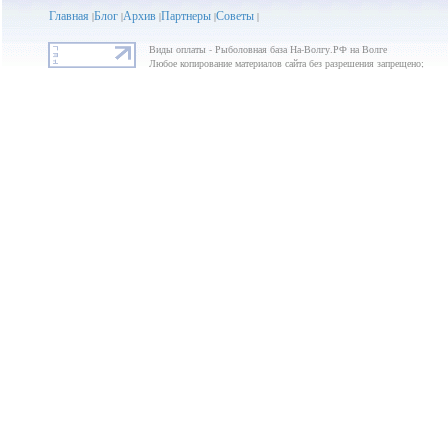
Главная
Блог
Архив
Партнеры
Советы
|
|
|
|
|
Виды оплаты - Рыболовная база На-Волгу.РФ на Волге
Любое копирование материалов сайта без разрешения запрещено;