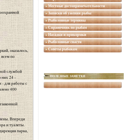
» Местные достопримечательности
доохранной
» Записки об ужении рыбы
» Рыболовные термины
» Справочник по рыбам
» Насадки и прикормки
» Рыболовные снасти
» Советы рыбакам
кий, оказалось,
 всем по
тной службой
 них 24 -
ПОЛЕЗНЫЕ ЗАМЕТКИ
 - для работы с
влено 400
незаконной
лены. Впереди
ра и туалеты.
дирекция парка,