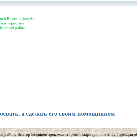
ей Волге и Ахтубе
м и туристам
бинский район
оевать, а сделать его своим помощником
глава района Виктор Ведищев прокомментировал кадровую политику дирекции о