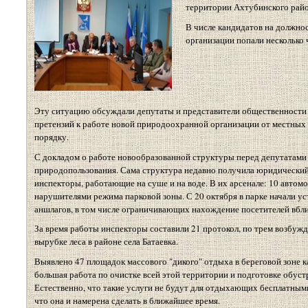
территории Ахтубинского райо
В числе кандидатов на должнос
организации попали несколько 
Эту ситуацию обсуждали депутаты и представители общественности на
претензий к работе новой природоохранной организации от местных ж
порядку.
С докладом о работе новообразованной структуры перед депутатами
природопользования. Сама структура недавно получила юридический ад
инспекторы, работающие на суше и на воде. В их арсенале: 10 автомоб
нарушителями режима парковой зоны. С 20 октября в парке начали у
аншлагов, в том числе ограничивающих нахождение посетителей вбли
За время работы инспекторы составили 21 протокол, по трем возбужд
вырубке леса в районе села Батаевка.
Выявлено 47 площадок массового "дикого" отдыха в береговой зоне 
большая работа по очистке всей этой территории и подготовке обуст
Естественно, что такие услуги не будут для отдыхающих бесплатным
что она и намерена сделать в ближайшее время.