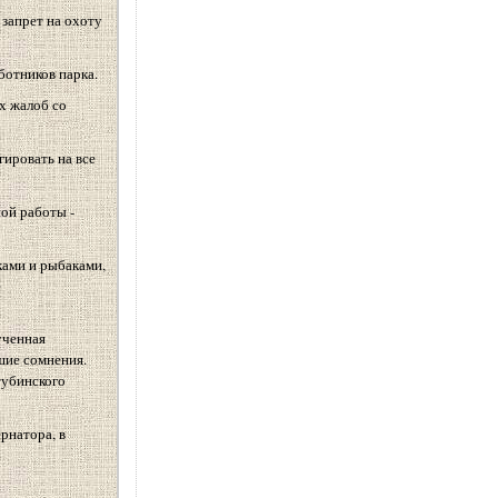
 запрет на охоту
ботников парка.
х жалоб со
гировать на все
ой работы -
ками и рыбаками,
е
ученная
шие сомнения.
тубинского
рнатора, в