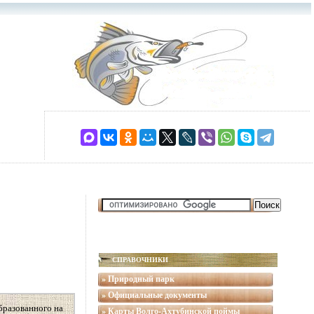
СПРАВОЧНИКИ
» Природный парк
» Официальные документы
бразованного на
» Карты Волго-Ахтубинской поймы