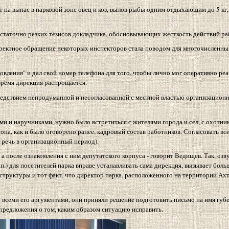
 на выпас в парковой зоне овец и коз, вылов рыбы одним отдыхающим до 5 кг,
остаточно резких тезисов докладчика, обосновывающих жесткость действий ра
орректное обращение некоторых инспекторов стала поводом для многочисленны
овления" и дал свой номер телефона для того, чтобы лично мог оперативно реа
время дирекция распрощается.
едствием непродуманной и несогласованной с местной властью организационн
и и наручниками, нужно было встретиться с жителями города и сел, с охотни
на, как и было оговорено ранее, кадровый состав работников. Согласовать вс
 речь в организационный период).
 после ознакомления с ним депутатского корпуса - говорит Ведищев. Так, озв
п.) для посетителей парка вправе устанавливать сама дирекция, вызывает боль
труктуры и тот факт, что директор парка, расположенного на территории Ах
всеми его аргументами, они приняли решение подготовить письмо на имя губе
предложения о том, каким образом ситуацию исправить.