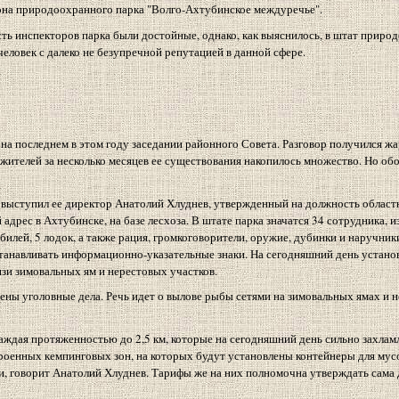
на природоохранного парка "Волго-Ахтубинское междуречье".
ть инспекторов парка были достойные, однако, как выяснилось, в штат приро
человек с далеко не безупречной репутацией в данной сфере.
 последнем в этом году заседании районного Совета. Разговор получился жар
ителей за несколько месяцев ее существования накопилось множество. Но обо
 выступил ее директор Анатолий Хлуднев, утвержденный на должность облас
рес в Ахтубинске, на базе лесхоза. В штате парка значатся 34 сотрудника, из
илей, 5 лодок, а также рация, громкоговорители, оружие, дубинки и наручники
станавливать информационно-указательные знаки. На сегодняшний день устано
зи зимовальных ям и нерестовых участков.
ены уголовные дела. Речь идет о вылове рыбы сетями на зимовальных ямах и 
каждая протяженностью до 2,5 км, которые на сегодняшний день сильно захлам
роенных кемпинговых зон, на которых будут установлены контейнеры для мусо
и, говорит Анатолий Хлуднев. Тарифы же на них полномочна утверждать сама 