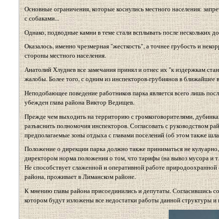
Основные ограничения, которые коснулись местного населения: запрет
с собаками...
Однако, подводные камни в теме стали всплывать после нескольких д
Оказалось, именно чрезмерная "жесткость", а точнее грубость и нек
стороны местного населения.
Анатолий Хлуднев все замечания принял и отнес их "к издержкам стан
жалобы. Более того, с одним из инспекторов-грубиянов в ближайшее 
Неподобающее поведение работников парка является всего лишь посл
убежден глава района Виктор Ведищев.
Прежде чем выходить на территорию с громкоговорителями, дубинкам
разъяснить полномочия инспекторов. Согласовать с руководством райо
предполагаемые зоны отдыха с главами поселений (об этом также шла
Положение о дирекции парка должно также приниматься не кулуарно, а
директором норма положения о том, что тарифы (на вывоз мусора и т.
Не способствует слаженной и оперативной работе природоохранной с
района, проживает в Лиманском районе.
К мнению главы района присоединились и депутаты. Согласившись со 
котором будут изложены все недостатки работы данной структуры и 