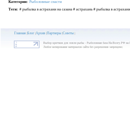
Категории
:
Рыболовные снасти
Теги
:
# рыбалка в астрахани на сазана # астрахань # рыбалка в астрахани
Главная
Блог
Архив
Партнеры
Советы
|
|
|
|
|
Выбор крючков для ловли рыбы - Рыболовная база На-Волгу.РФ на 
Любое копирование материалов сайта без разрешения запрещено;