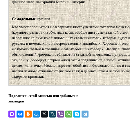
длинное жало, как крючки Кирби и Лимерик.
Самодельные крючки
Кто умеет обращаться с слесарными инструментами, тот легко может 
(крупного размера) из обломков косы, вообще инструментальной стали.
небольшие крючки из обыкновенных стальных иголок, которые будут 
русских и немецких, но и посредственных английских. Хорошие иголки
же крючки только в столицах и самых больших городах. Иголку сначала
обыкновенный крючок, и отбивают на стальной наковаленке при помощ
зазубрину (бородку), острый конец затем подтачивают, а тупой, отпил
делают лопаточку. Можно, впрочем, обойтись и без лопаточки, но в та
иголки немного отпиливают (не заостряя) и делают натаем несколько за
задержки привязки.
Поделитесь этой записью или добавьте в
закладки