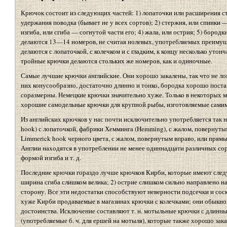
Крючок состоит из следующих частей: 1) лопаточки или расширения с
удержания поводка (бывает не у всех сортов); 2) стержня, или спинки
изгиба, или сгиба — согнутой части его; 4) жала, или острия; 5) бород
делаются 13—14 номеров, не считая нолевых, употребляемых преимущ
делаются с лопаточкой, с колечком и с гладким, к концу несколько ут
тройные крючки делаются стольких же номеров, как и одиночные.
Самые лучшие крючки английские. Они хорошо закалены, так что не ло
них конусообразно, достаточно длинно и тонко, бородка хорошо постав
соразмерны. Немецкие крючки значительно хуже. Только в некоторых 
хорошие самодельные крючки для крупной рыбы, изготовляемые самим
Из английских крючков у нас почти исключительно употребляется так
hook) с лопаточкой, фабрики Хемминга (Hemming), с жалом, повернуты
Limmerick hook черного цвета, с жалом, повернутым вправо, или прямы
Англии находятся в употреблении не менее одиннадцати различных сор
формой изгиба и т. д.
Последние крючки гораздо лучше крючков Кирби, которые имеют следу
ширина сгиба слишком велика; 2) острие слишком сильно направлено н
сторону. Все эти недостатки способствуют неверности подсечки и со
хуже Кирби продаваемые в магазинах крючки с колечками; они обыкно
достоинства. Исключение составляют т. н. мотыльные крючки с длинн
(употребляемые б. ч. для ершей на мотыля), которые также хорошо зак