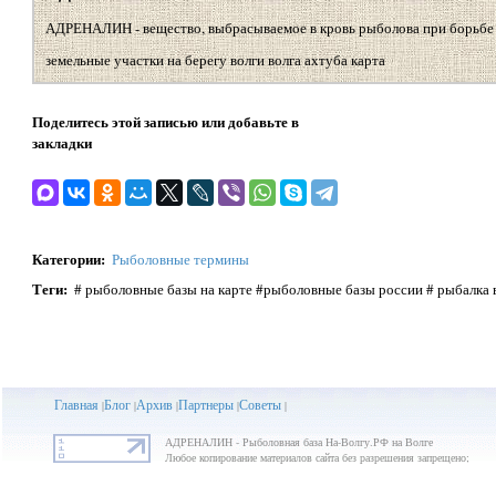
АДРЕНАЛИН - вещество, выбрасываемое в кровь рыболова при борьбе
земельные участки на берегу волги волга ахтуба карта
Поделитесь этой записью или добавьте в
закладки
Категории
:
Рыболовные термины
Теги
:
# рыболовные базы на карте #рыболовные базы россии # рыбалка 
Главная
Блог
Архив
Партнеры
Советы
|
|
|
|
|
АДРЕНАЛИН - Рыболовная база На-Волгу.РФ на Волге
Любое копирование материалов сайта без разрешения запрещено;