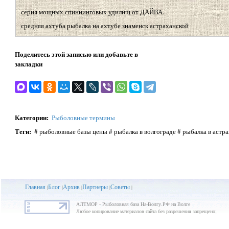
серия мощных спиннинговых удилищ от ДАЙВА.
средняя ахтуба рыбалка на ахтубе знаменск астраханской
Поделитесь этой записью или добавьте в
закладки
Категории
:
Рыболовные термины
Теги
:
# рыболовные базы цены # рыбалка в волгограде # рыбалка в астр
Главная
Блог
Архив
Партнеры
Советы
|
|
|
|
|
АЛТМОР - Рыболовная база На-Волгу.РФ на Волге
Любое копирование материалов сайта без разрешения запрещено;