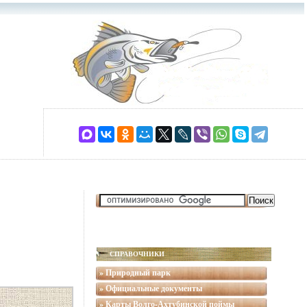
СПРАВОЧНИКИ
» Природный парк
» Официальные документы
» Карты Волго-Ахтубинской поймы