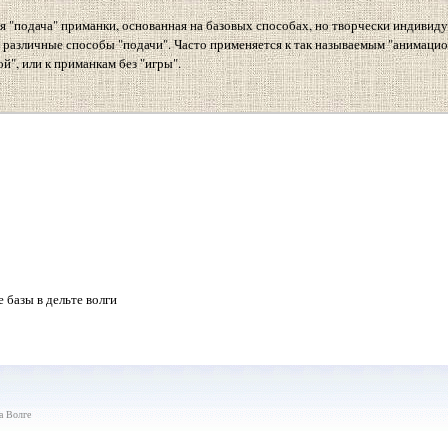
я "подача" приманки, основанная на базовых способах, но творчески индивид
е различные способы "подачи". Часто применяется к так называемым "анимаци
", или к приманкам без "игры".
 базы в дельте волги
 Волге