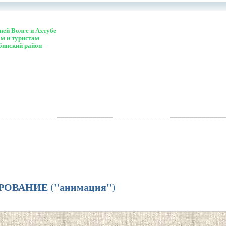
ей Волге и Ахтубе
м и туристам
бинский район
ОВАНИЕ ("анимация")