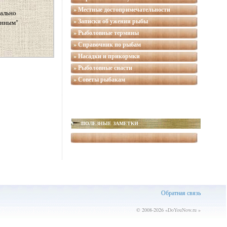
» Местные достопримечательности
уально
» Записки об ужении рыбы
онным"
» Рыболовные термины
» Справочник по рыбам
» Насадки и прикормки
» Рыболовные снасти
» Советы рыбакам
ПОЛЕЗНЫЕ ЗАМЕТКИ
Обратная связь
© 2008-2026 «
DoYouNow.ru
»