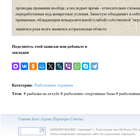
проводка приманки вообще, в последнее время - относительно сложна
переработанная под конкретные условия. Зачастую объединяет в себ
приманкам, обладающим невыразительной (слабой) собственной "игрой
знаменск река волга знаменск астраханская область
Поделитесь этой записью или добавьте в
закладки
Категории
:
Рыболовные термины
Теги
:
# рыбалка на ахтубе # рыболовно спортивные базы # рыболовные
Главная
Блог
Архив
Партнеры
Советы
|
|
|
|
|
АНИМИРОВАНИЕ ("анимация") - Рыболовная база На-Волгу.РФ на
Любое копирование материалов сайта без разрешения запрещено;