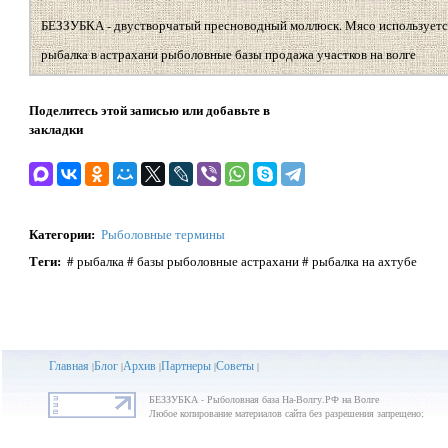
БЕЗЗУБКА - двустворчатый пресноводный моллюск. Мясо используется
рыбалка в астрахани рыболовные базы продажа участков на волге
Поделитесь этой записью или добавьте в
закладки
Категории
:
Рыболовные термины
Теги
:
# рыбалка # базы рыболовные астрахани # рыбалка на ахтубе
Главная
Блог
Архив
Партнеры
Советы
|
|
|
|
|
БЕЗЗУБКА - Рыболовная база На-Волгу.РФ на Волге
Любое копирование материалов сайта без разрешения запрещено;