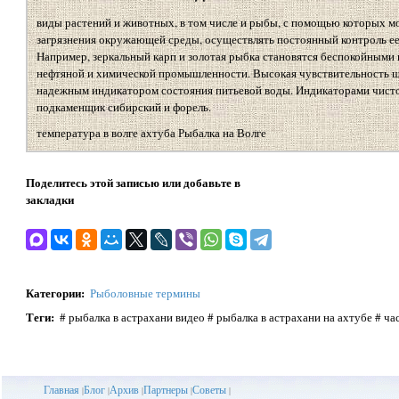
виды растений и животных, в том числе и рыбы, с помощью которых м
загрязнения окружающей среды, осуществлять постоянный контроль ее 
Например, зеркальный карп и золотая рыбка становятся беспокойными 
нефтяной и химической промышленности. Высокая чувствительность щу
надежным индикатором состояния питьевой воды. Индикаторами чист
подкаменщик сибирский и форель.
температура в волге ахтуба Рыбалка на Волге
Поделитесь этой записью или добавьте в
закладки
Категории
:
Рыболовные термины
Теги
:
# рыбалка в астрахани видео # рыбалка в астрахани на ахтубе # ча
Главная
Блог
Архив
Партнеры
Советы
|
|
|
|
|