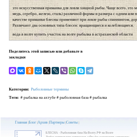
это искусственная приманка для ловли хищной рыбы. Чаще всего, это м
медь, серебро, железо, сталь) различной формы и размера с одним или
качестве приманки блесны применяют при ловле рыбы спиннингом, доро
Различают два основных типа блесен: вращающиеся и колеблющиеся.
вода в волге купить участок на волге рыбалка в астраханской области
Поделитесь этой записью или добавьте в
закладки
Категории
:
Рыболовные термины
Теги
:
# рыбалка на ахтубе # рыболовная база # рыбалка
Главная
Блог
Архив
Партнеры
Советы
|
|
|
|
|
БЛЕСНА - Рыболовная база На-Волгу.РФ на Волге
Любое копирование материалов сайта без разрешения запрещено;