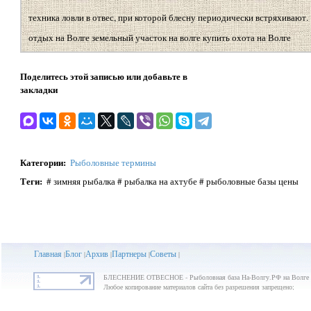
техника ловли в отвес, при которой блесну периодически встряхивают.
отдых на Волге земельный участок на волге купить охота на Волге
Поделитесь этой записью или добавьте в
закладки
Категории
:
Рыболовные термины
Теги
:
# зимняя рыбалка # рыбалка на ахтубе # рыболовные базы цены
Главная
Блог
Архив
Партнеры
Советы
|
|
|
|
|
БЛЕСНЕНИЕ ОТВЕСНОЕ - Рыболовная база На-Волгу.РФ на Волге
Любое копирование материалов сайта без разрешения запрещено;