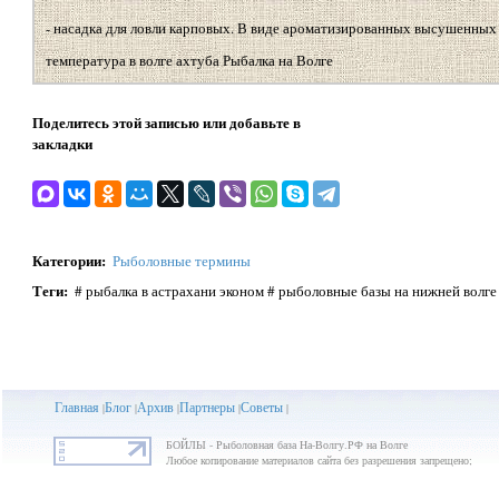
- насадка для ловли карповых. В виде ароматизированных высушенных 
температура в волге ахтуба Рыбалка на Волге
Поделитесь этой записью или добавьте в
закладки
Категории
:
Рыболовные термины
Теги
:
# рыбалка в астрахани эконом # рыболовные базы на нижней волге
Главная
Блог
Архив
Партнеры
Советы
|
|
|
|
|
БОЙЛЫ - Рыболовная база На-Волгу.РФ на Волге
Любое копирование материалов сайта без разрешения запрещено;