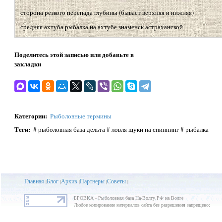
сторона резкого перепада глубины (бывает верхняя и нижняя) .
средняя ахтуба рыбалка на ахтубе знаменск астраханской
Поделитесь этой записью или добавьте в
закладки
Категории
:
Рыболовные термины
Теги
:
# рыболовная база дельта # ловля щуки на спиннинг # рыбалка
Главная
Блог
Архив
Партнеры
Советы
|
|
|
|
|
БРОВКА - Рыболовная база На-Волгу.РФ на Волге
Любое копирование материалов сайта без разрешения запрещено;