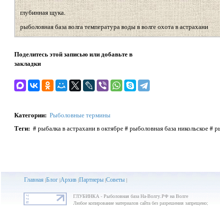
глубинная щука.
рыболовная база волга температура воды в волге охота в астрахани
Поделитесь этой записью или добавьте в
закладки
Категории
:
Рыболовные термины
Теги
:
# рыбалка в астрахани в октябре # рыболовная база никольское # 
Главная
Блог
Архив
Партнеры
Советы
|
|
|
|
|
ГЛУБИНКА - Рыболовная база На-Волгу.РФ на Волге
Любое копирование материалов сайта без разрешения запрещено;