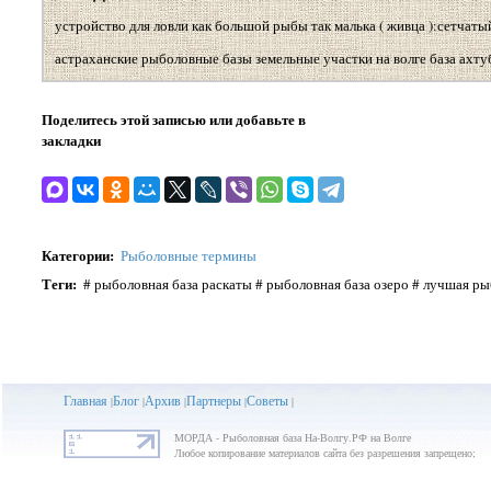
устройство для ловли как большой рыбы так малька ( живца ):сетчат
астраханские рыболовные базы земельные участки на волге база ахту
Поделитесь этой записью или добавьте в
закладки
Категории
:
Рыболовные термины
Теги
:
# рыболовная база раскаты # рыболовная база озеро # лучшая ры
Главная
Блог
Архив
Партнеры
Советы
|
|
|
|
|
МОРДА - Рыболовная база На-Волгу.РФ на Волге
Любое копирование материалов сайта без разрешения запрещено;