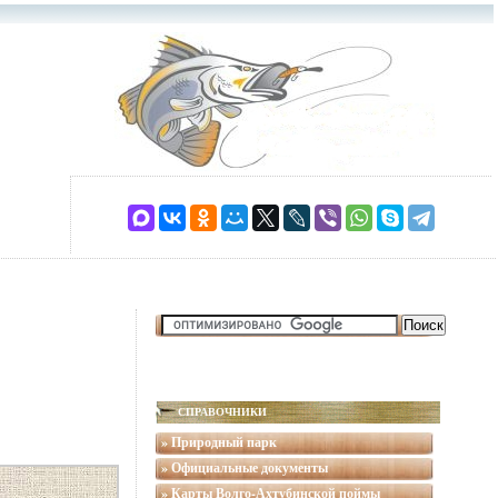
СПРАВОЧНИКИ
» Природный парк
» Официальные документы
» Карты Волго-Ахтубинской поймы