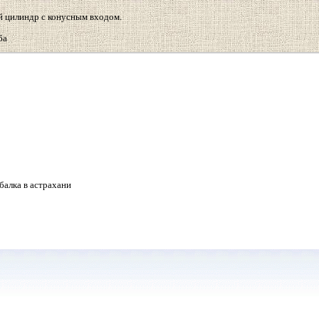
ый цилиндр с конусным входом.
ба
балка в астрахани