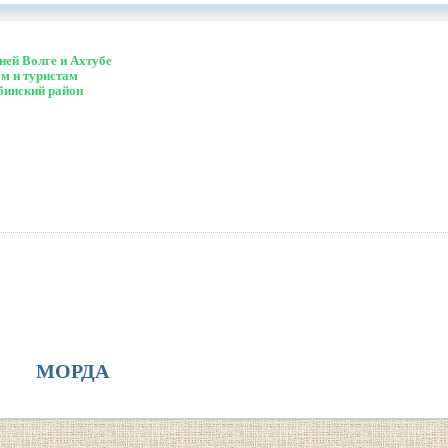
ей Волге и Ахтубе
м и туристам
бинский район
МОРДА