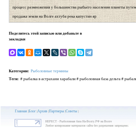
процесс размножения у большинства рыбьего населения планеты путем
продажа земли на Волге ахтуба река капустин яр
Поделитесь этой записью или добавьте в
закладки
Категории
:
Рыболовные термины
Теги
:
# рыбалка в астрахани харабали # рыболовная база дельта # рыбалк
Главная
Блог
Архив
Партнеры
Советы
|
|
|
|
|
НЕРЕСТ - Рыболовная база На-Волгу.РФ на Волге
Любое копирование материалов сайта без разрешения запрещено;