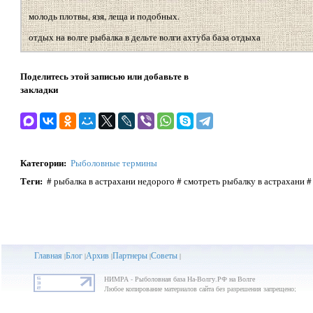
молодь плотвы, язя, леща и подобных.
отдых на волге рыбалка в дельте волги ахтуба база отдыха
Поделитесь этой записью или добавьте в
закладки
Категории
:
Рыболовные термины
Теги
:
# рыбалка в астрахани недорого # смотреть рыбалку в астрахани #
Главная
Блог
Архив
Партнеры
Советы
|
|
|
|
|
НИМРА - Рыболовная база На-Волгу.РФ на Волге
Любое копирование материалов сайта без разрешения запрещено;