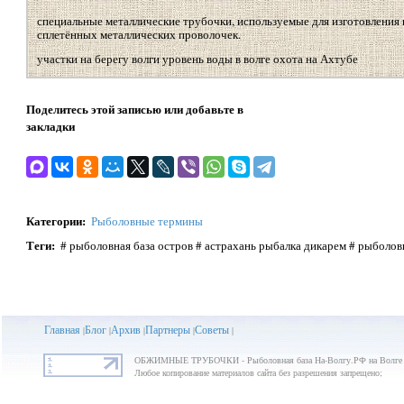
специальные металлические трубочки, используемые для изготовления 
сплетённых металлических проволочек.
участки на берегу волги уровень воды в волге охота на Ахтубе
Поделитесь этой записью или добавьте в
закладки
Категории
:
Рыболовные термины
Теги
:
# рыболовная база остров # астрахань рыбалка дикарем # рыболов
Главная
Блог
Архив
Партнеры
Советы
|
|
|
|
|
ОБЖИМНЫЕ ТРУБОЧКИ - Рыболовная база На-Волгу.РФ на Волге
Любое копирование материалов сайта без разрешения запрещено;