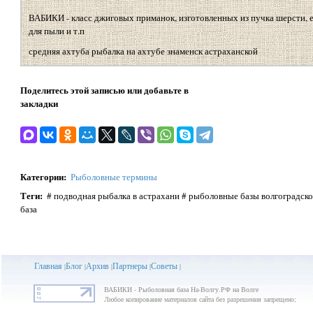
ВАБИКИ - класс джиговых приманок, изготовленных из пучка шерсти, 
для пыли и т.п
средняя ахтуба рыбалка на ахтубе знаменск астраханской
Поделитесь этой записью или добавьте в
закладки
Категории
:
Рыболовные термины
Теги
:
# подводная рыбалка в астрахани # рыболовные базы волгоградск
база
Главная
Блог
Архив
Партнеры
Советы
|
|
|
|
|
ВАБИКИ - Рыболовная база На-Волгу.РФ на Волге
Любое копирование материалов сайта без разрешения запрещено;