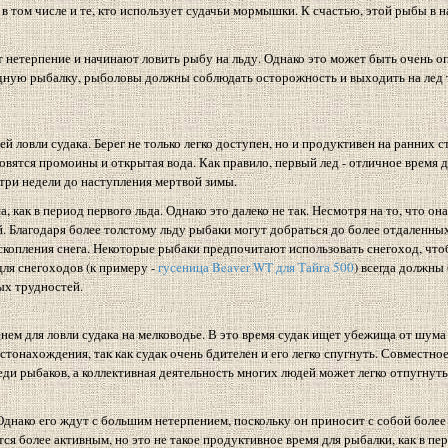
в том числе и те, кто использует судачьи мормышки. К счастью, этой рыбы в 
 нетерпение и начинают ловить рыбу на льду. Однако это может быть очень оп
дную рыбалку, рыболовы должны соблюдать осторожность и выходить на лед 
й ловли судака. Берег не только легко доступен, но и продуктивен на ранних с
овятся промоины и открытая вода. Как правило, первый лед - отличное время д
-три недели до наступления мертвой зимы.
как в период первого льда. Однако это далеко не так. Несмотря на то, что он
. Благодаря более толстому льду рыбаки могут добраться до более отдаленны
 скопления снега. Некоторые рыбаки предпочитают использовать снегоход, что
ля снегоходов (к примеру -
гусеница Beaver WT для Тайга 500
) всегда должны 
ых трудностей.
енем для ловли судака на мелководье. В это время судак ищет убежища от шума
тонахождения, так как судак очень бдителен и его легко спугнуть. Совместно
еди рыбаков, а коллективная деятельность многих людей может легко отпугнуть
 Однако его ждут с большим нетерпением, поскольку он приносит с собой боле
я более активным, но это не такое продуктивное время для рыбалки, как в пе