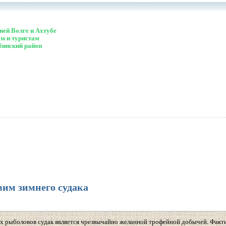
ей Волге и Ахтубе
м и туристам
бинский район
им зимнего судака
х рыболовов судак является чрезвычайно желанной трофейной добычей. Факти