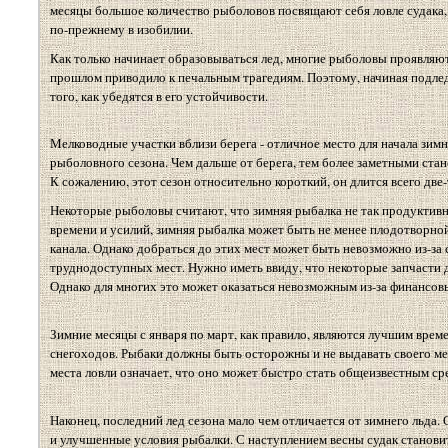
месяцы большое количество рыболовов посвящают себя ловле судака, 
по-прежнему в изобилии.
Как только начинает образовываться лед, многие рыболовы проявляют
прошлом приводило к печальным трагедиям. Поэтому, начиная подле
того, как убедятся в его устойчивости.
Мелководные участки вблизи берега - отличное место для начала зимне
рыболовного сезона. Чем дальше от берега, тем более заметными стан
К сожалению, этот сезон относительно короткий, он длится всего две
Некоторые рыболовы считают, что зимняя рыбалка не так продуктивна, 
времени и усилий, зимняя рыбалка может быть не менее плодотворной
канала. Однако добраться до этих мест может быть невозможно из-за
труднодоступных мест. Нужно иметь ввиду, что некоторые запчасти д
Однако для многих это может оказаться невозможным из-за финансов
Зимние месяцы с января по март, как правило, являются лучшим врем
снегоходов. Рыбаки должны быть осторожны и не выдавать своего мес
места ловли означает, что оно может быстро стать общеизвестным ср
Наконец, последний лед сезона мало чем отличается от зимнего льда.
и улучшенные условия рыбалки. С наступлением весны судак становитс