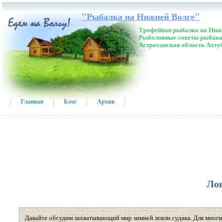
"Рыбалка на Нижней Волге"
Трофейная рыбалка на Нижн
Рыболовные советы рыбака
Астраханская область Ахту
Главная
Блог
Архив
Лов
Давайте обсудим захватывающий мир зимней ловли судака. Для многи