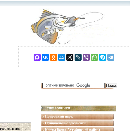
СПРАВОЧНИКИ
» Природный парк
» Официальные документы
чески, в зимние
» Карты Волго-Ахтубинской поймы