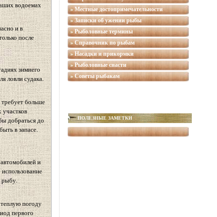
наших водоемах
» Местные достопримечательности
» Записки об ужении рыбы
асно и в
» Рыболовные термины
только после
» Справочник по рыбам
» Насадки и прикормки
» Рыболовные снасти
тадиях зимнего
» Советы рыбакам
ля ловли судака.
а требует больше
х участков
ПОЛЕЗНЫЕ ЗАМЕТКИ
бы добраться до
быть в запасе.
 автомобилей и
е использование
 рыбу.
е теплую погоду
риод первого