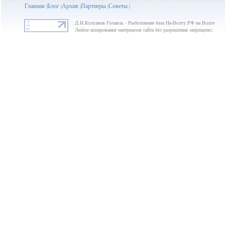
Главная
Блог
Архив
Партнеры
Советы
|
|
|
|
|
Д.И.Колганов Голавль - Рыболовная база На-Волгу.РФ на Волге
Любое копирование материалов сайта без разрешения запрещено;