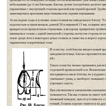
небольшими (до 4 см) блеснами. Блесны лучше употреблять желтого цв
окрашенные с внутренней стороны красной или черной краской. Тройн
замаскировать красными шерстинками или серыми перышками.
3а последние годы я успешно ловил голавля на самодельную блесну "Г
подогнутым острым концом, длиной 20 и шириной 15 мм, толщина латуни 
вращается на проволочном стерженьке, к которому прикреплен тройно
начищалась только с одной (выпуклой) стороны, вогнутая сторона ее о
ловле среди лета в некоторых реках голавль (а также язь и жерех) хоро
окрашенные в коричневые тона.
В оснастку этой блесны введен новый п
заводная петелька; блесна скрепляется не
68).
Такую оснастку можно применять для вс
отдельной проволочной оси. Исключение 
находящихся около блесны, не ухудшает 
уменьшает улова, а, наоборот, повышает е
упрощает снасть.
При увеличении и уменьшении указанных 
повышается. Так как голавль не имеет зуб
жилковый поводок; при отсутствии его ст
тонкий. Голавль хорошо ловится и на дру