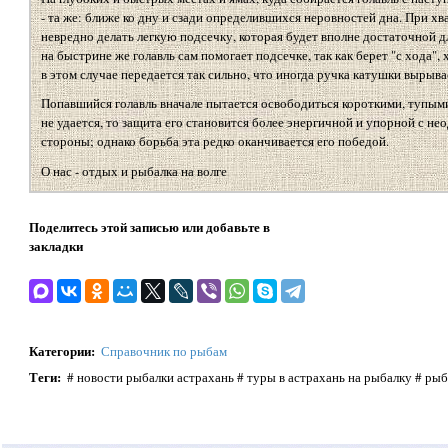
- та же: ближе ко дну и сзади определившихся неровностей дна. При хва
невредно делать легкую подсечку, которая будет вполне достаточной дл
на быстрине же голавль сам помогает подсечке, так как берет "с хода", х
в этом случае передается так сильно, что иногда ручка катушки вырывае
Попавшийся голавль вначале пытается освободиться короткими, тупыми
не удается, то защита его становится более энергичной и упорной с н
стороны; однако борьба эта редко оканчивается его победой.
О нас - отдых и рыбалка на волге
Поделитесь этой записью или добавьте в
закладки
Категории
:
Справочник по рыбам
Теги
:
# новости рыбалки астрахань # туры в астрахань на рыбалку # рыб