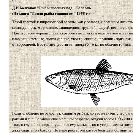
Д.И.Колганов "Рыбы пресных вод", Голавль
(Из книги "Ловля рыбы спинингом" 1955 г.)
Такой толстой и широколобой головы, как у голавля, с большим мясист
цилиндрическом туловище, защищенном крупной чешуей, нет ни у одн
Почти совсем черная спина, серебристые с легким желтоватым оттенк
плавники и темные, почти черные, хвост и спинной плавник - признаки,
от сородичей. Вес голавля достигает иногда 5 - 6 кг, но обычно голавль 
.
Голавля обычно не относят к хищным рыбам, но это не значит, что он н
раками и т. п. Голавлик еще в раннем возрасте, будучи весом 100 - 200 г
только случайно подвернувшихся ему мальков, но и устраивает за ними
даже садится на блесну. По мере роста голавль все больше и больше пе