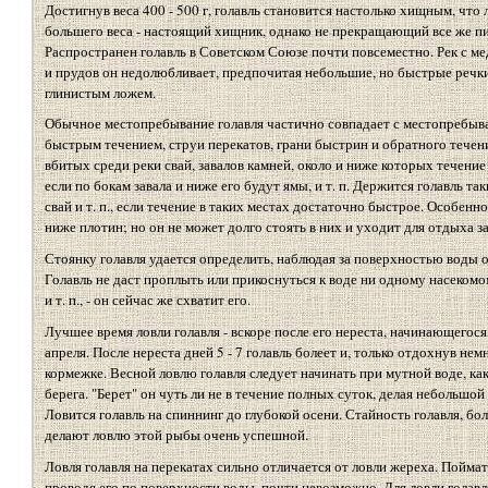
Достигнув веса 400 - 500 г, голавль становится настолько хищным, что 
большего веса - настоящий хищник, однако не прекращающий все же пи
Распространен голавль в Советском Союзе почти повсеместно. Рек с м
и прудов он недолюбливает, предпочитая небольшие, но быстрые речк
глинистым ложем.
Обычное местопребывание голавля частично совпадает с местопребыва
быстрым течением, струи перекатов, грани быстрин и обратного течени
вбитых среди реки свай, завалов камней, около и ниже которых течени
если по бокам завала и ниже его будут ямы, и т. п. Держится голавль т
свай и т. п., если течение в таких местах достаточно быстрое. Особенн
ниже плотин; но он не может долго стоять в них и уходит для отдыха з
Стоянку голавля удается определить, наблюдая за поверхностью воды 
Голавль не даст проплыть или прикоснуться к воде ни одному насекомом
и т. п., - он сейчас же схватит его.
Лучшее время ловли голавля - вскоре после его нереста, начинающегося 
апреля. После нереста дней 5 - 7 голавль болеет и, только отдохнув не
кормежке. Весной ловлю голавля следует начинать при мутной воде, как
берега. "Берет" он чуть ли не в течение полных суток, делая небольшо
Ловится голавль на спиннинг до глубокой осени. Стайность голавля, бо
делают ловлю этой рыбы очень успешной.
Ловля голавля на перекатах сильно отличается от ловли жереха. Поймат
проводя его по поверхности воды, почти невозможно. Для ловли голавл