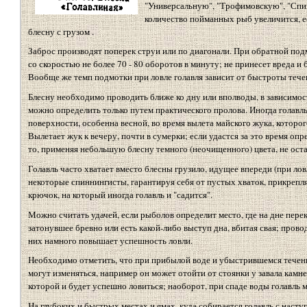
"Универсальную", "Трофимовскую", "Спин
количество пойманных рыб увеличится, ес
блесну с грузом .
Заброс производят поперек струи или по диагонали. При обратной по
со скоростью не более 70 - 80 оборотов в минуту; не принесет вреда и 
Вообще же темп подмотки при ловле голавля зависит от быстроты тече
Блесну необходимо проводить ближе ко дну или вполводы, в зависимост
можно определить только путем практического пролова. Иногда голавль
поверхности, особенна весной, во время вылета майского жука, которог
Вылетает жук к вечеру, почти в сумерки; если удастся за это время опр
то, применяя небольшую блесну темного (неочищенного) цвета, не оста
Голавль часто хватает вместо блесны грузило, идущее впереди (при лов
некоторые спиннингисты, гарантируя себя от пустых хваток, прикрепл
крючок, на который иногда голавль и "садится".
Можно считать удачей, если рыболов определит место, где на дне пере
затонувшее бревно или есть какой-либо выступ дна, вбитая свая; прово
них намного повышает успешность ловли.
Необходимо отметить, что при прибылой воде и убыстрившемся течен
могут изменяться, например он может отойти от стоянки у завала камне
которой и будет успешно ловиться; наоборот, при спаде воды голавль 
На глубоких и быстрых местах и ямах, куда собирается голавль с насту