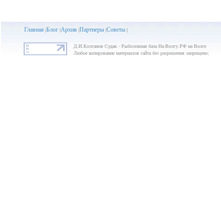
Главная
Блог
Архив
Партнеры
Советы
|
|
|
|
|
Д.И.Колганов Судак - Рыболовная база На-Волгу.РФ на Волге
Любое копирование материалов сайта без разрешения запрещено;