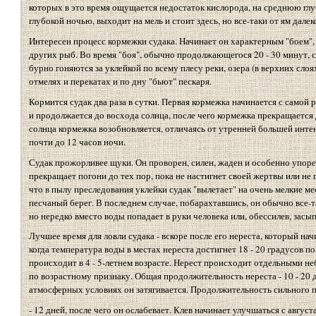
которых в это время ощущается недостаток кислорода, на среднюю глуб
глубокой ночью, выходит на мель и стоит здесь, но все-таки от ям далек
Интересен процесс кормежки судака. Начинает он характерным "боем",
других рыб. Во время "боя", обычно продолжающегося 20 - 30 минут, с
бурно гоняются за уклейкой по всему плесу реки, озера (в верхних сло
отмелях и перекатах и по дну "бьют" пескаря.
Кормится судак два раза в сутки. Первая кормежка начинается с самой р
и продолжается до восхода солнца, после чего кормежка прекращается д
солнца кормежка возобновляется, отличаясь от утренней большей инте
почти до 12 часов ночи.
Судак прожорливее щуки. Он проворен, силен, жаден и особенно упорен
прекращает погони до тех пор, пока не настигнет своей жертвы или не п
что в пылу преследования уклейки судак "вылетает" на очень мелкие мес
песчаный берег. В последнем случае, побарахтавшись, он обычно все-т
но нередко вместо воды попадает в руки человека или, обессилев, засып
Лучшее время для ловли судака - вскоре после его нереста, который на
когда температура воды в местах нереста достигнет 18 - 20 градусов п
происходит в 4 - 5-летнем возрасте. Нерест происходит отдельными н
по возрастному признаку. Общая продолжительность нереста - 10 - 20
атмосферных условиях он затягивается. Продолжительность сильного по
- 12 дней, после чего он ослабевает. Клев начинает улучшаться с авгус