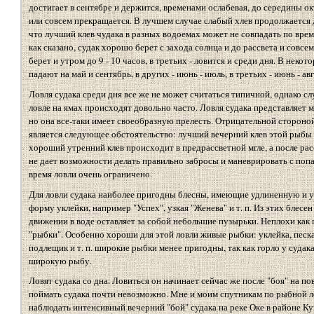
достигает в сентябре и держится, временами ослабевая, до середины ок
или совсем прекращается. В лучшем случае слабый хлев продолжается д
что лучший клев чудака в разных водоемах может не совпадать по врем
как сказано, судак хорошо берет с захода солнца и до рассвета и совсем 
берет и утром до 9 - 10 часов, в третьих - ловится и среди дня. В нек
падают на май и сентябрь, в других - июнь - июль, в третьих - июнь - авг
Ловля судака среди дня все же не может считаться типичной, однако с
ловле на ямах происходят довольно часто. Ловля судака представляет м
но она все-таки имеет своеобразную прелесть. Отрицательной стороной
является следующее обстоятельство: лучший вечерний клев этой рыбы 
хороший утренний клев происходит в предрассветной мгле, а после рас
не дает возможности делать правильно забросы и маневрировать с поп
время ловли очень ограничено.
Для ловли судака наиболее пригодны блесны, имеющие удлиненную и
форму уклейки, например "Успех", узкая "Женева" и т. п. Из этих блесен
движении в воде оставляет за собой небольшие пузырьки. Неплохи ка
"рыбки". Особенно хороши для этой ловли живые рыбки: уклейка, пескар
подлещик и т. п. широкие рыбки менее пригодны, так как горло у судака
широкую рыбу.
Ловят судака со дна. Ловиться он начинает сейчас же после "боя" на п
поймать судака почти невозможно. Мне и моим спутникам по рыбной л
наблюдать интенсивный вечерний "бой" судака на реке Оке в районе Ку