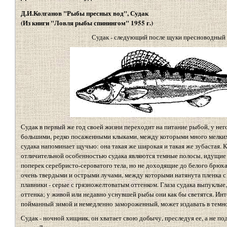
Д.И.Колганов "Рыбы пресных вод", Судак
(Из книги "Ловля рыбы спинингом" 1955 г.)
Судак - следующий после щуки пресноводный
Судак в первый же год своей жизни переходит на питание рыбой, у нег
большими, редко посаженными клыками, между которыми много мелких
судака напоминает щучью: она такая же широкая и такая же зубастая. 
отличительной особенностью судака являются темные полосы, идущие 
поперек серебристо-сероватого тела, но не доходящие до белого брюха
очень твердыми и острыми лучами, между которыми натянута пленка с
плавники - серые с грязножелтоватым оттенком. Глаза судака выпуклые
оттенка; у живой или недавно уснувшей рыбы они как бы светятся. Инте
пойманный зимой и немедленно замороженный, может издавать в темно
Судак - ночной хищник, он хватает свою добычу, преследуя ее, а не под