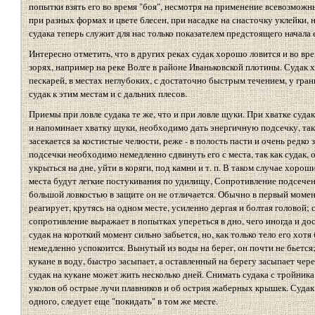
попытки взять его во время "боя", несмотря на применение всевозмож
при разных формах и цвете блесен, при насадке на снасточку уклейки, 
судака теперь служит для нас только показателем предстоящего начала е
Интересно отметить, что в других реках судак хорошо ловится и во вре
зорях, например на реке Волге в районе Иваньковской плотины. Судак 
пескарей, в местах неглубоких, с достаточно быстрым течением, у гран
судак к этим местам и с дальних плесов.
Приемы при ловле судака те же, что и при ловле щуки. При хватке судак
и напоминает хватку щуки, необходимо дать энергичную подсечку, так
засекается за костистые челюсти, реже - в полость пасти и очень редко
подсечки необходимо немедленно сдвинуть его с места, так как судак,
укрыться на дне, уйти в коряги, под камни и т. п. В таком случае хорош
места будут легкие постукивания по удилищу, Сопротивление подсечен
большой ловкостью в защите он не отличается. Обычно в первый момен
реагирует, крутясь на одном месте, усиленно дергая и болтая головой; 
сопротивление выражает в попытках упереться в дно, чего иногда и до
судак на короткий момент сильно забьется, но, как только тело его хот
немедленно успокоится. Вынутый из воды на берег, он почти не бьется
кукане в воду, быстро засыпает, а оставленный на берегу засыпает чере
судак на кукане может жить несколько дней. Снимать судака с тройника
уколов об острые лучи плавников и об острия жаберных крышек. Судак 
одного, следует еще "покидать" в том же месте.