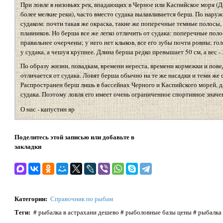
При ловле в низовьях рек, впадающих в Черное или Каспийское моря (До
более мелкие реки), часто вместо судака вылавливается берш. По нару
судаком: почти такая же окраска, такие же поперечные темные полосы,
плавников. Но берша все же легко отличить от судака: поперечные поло
правильнее очерчены; у него нет клыков, все его зубы почти ровны; го
у судака, а чешуя крупнее. Длина берша редко превышает 50 см, а вес - 3
По образу жизни, повадкам, времени нереста, времени кормежки и пов
отличается от судака. Ловят берша обычно на те же насадки и теми же с
Распространен берш лишь в бассейнах Черного и Каспийского морей, да 
судака. Поэтому ловля его имеет очень ограниченное спортивное значе
О нас - капустин яр
Поделитесь этой записью или добавьте в
закладки
Категории
:
Справочник по рыбам
Теги
:
# рыбалка в астрахани дешево # рыболовные базы цены # рыбалка 