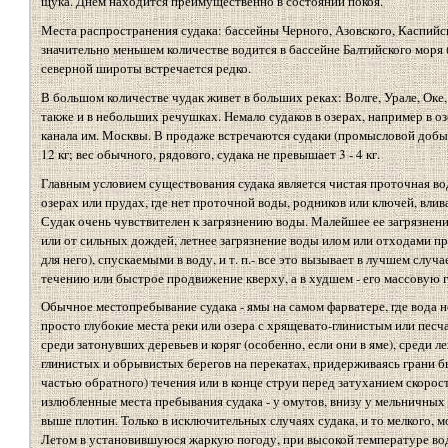
щука. Днем находится преимущественно в состоянии покоя.
Места распространения судака: бассейны Черного, Азовского, Каспийск
значительно меньшем количестве водится в бассейне Балтийского моря (р
северной широты встречается редко.
В большом количестве чудак живет в больших реках: Волге, Урале, Оке,
также и в небольших речушках. Немало судаков в озерах, например в о
канала им. Москвы. В продаже встречаются судаки (промысловой добычи
12 кг; вес обычного, рядового, судака не превышает 3 - 4 кг.
Главным условием существования судака является чистая проточная вода
озерах или прудах, где нет проточной воды, родников или ключей, влив
Судак очень чувствителен к загрязнению воды. Малейшее ее загрязнени
или от сильных дождей, летнее загрязнение воды илом или отходами 
для него), спускаемыми в воду, и т. п.- все это вызывает в лучшем случ
течению или быстрое продвижение кверху, а в худшем - его массовую г
Обычное местопребывание судака - ямы на самом фарватере, где вода не
просто глубокие места реки или озера с хрящевато-глинистым или пес
среди затонувших деревьев и коряг (особенно, если они в яме), среди л
глинистых и обрывистых берегов на перекатах, придерживаясь грани б
частью обратного) течения или в конце струи перед затуханием скорост
излюбленные места пребывания судака - у омутов, внизу у мельничных 
выше плотин. Только в исключительных случаях судака, и то мелкого, м
Летом в установившуюся жаркую погоду, при высокой температуре воды