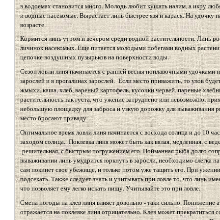
в водоемах становится много. Молодь любит кушать налим, а икру лю
и водные насекомые. Вырастает линь быстрее язя и карася. На удочку на
возрасте.
Кормится линь утром и вечером среди водной растительности. Линь рое
личинок насекомых. Еще питается молодыми побегами водных растени
цепочке воздушных пузырьков на поверхности воды.
Сезон ловли линя начинается с ранней весны поплавочными удочками н
зарослей и в прогалинах зарослей. Если место приважить, то улов буде
жмыхи, каша, хлеб, вареный картофель, кусочки червей, пареные хлебные
растительность так густа, что ужение затруднено или невозможно, пр
небольшую площадку для заброса и узкую дорожку для вываживания р
место бросают приваду.
Оптимальное время ловли линя начинается с восхода солнца и до 10 час
заходом солнца. Поклевка линя может быть как вялая, медленная, с веде
решительная, с быстрым погружением его. Пойманная рыба долго сопр
вываживании линь умудрится юркнуть в заросли, необходимо слегка нат
сам покинет свое убежище, и только потом уже тащить его. При ужении
подсекать. Также следует знать и учитывать при ловле то, что линь име
что позволяет ему легко искать пищу. Учитывайте это при ловле.
Смена погоды на клев линя влияет довольно - таки сильно. Понижение 
отражается на поклевке линя отрицательно. Клев может прекратиться 