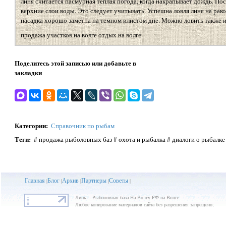
линя считается пасмурная теплая погода, когда накрапывает дождь. По
верхние слои воды. Это следует учитывать. Успешна ловля линя на рак
насадка хорошо заметна на темном илистом дне. Можно ловить также и
продажа участков на волге отдых на волге
Поделитесь этой записью или добавьте в
закладки
Категории
:
Справочник по рыбам
Теги
:
# продажа рыболовных баз # охота и рыбалка # диалоги о рыбалке
Главная
Блог
Архив
Партнеры
Советы
|
|
|
|
|
Линь. - Рыболовная база На-Волгу.РФ на Волге
Любое копирование материалов сайта без разрешения запрещено;