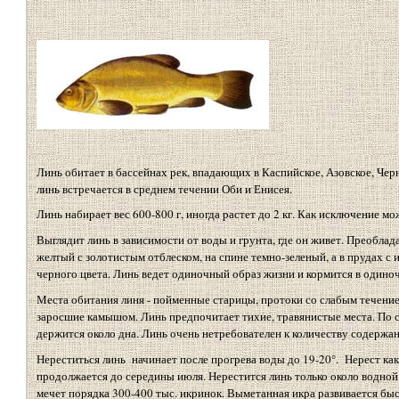
Линь обитает в бассейнах рек, впадающих в Каспийское, Азовское, Чер
линь встречается в среднем течении Оби и Енисея.
Линь набирает вес 600-800 г, иногда растет до 2 кг. Как исключение мож
Выглядит линь в зависимости от воды и грунта, где он живет. Преоблад
желтый с золотистым отблеском, на спине темно-зеленый, а в прудах с
черного цвета. Линь ведет одиночный образ жизни и кормится в одиноч
Места обитания линя - пойменные старицы, протоки со слабым течением
заросшие камышом. Линь предпочитает тихие, травянистые места. По 
держится около дна. Линь очень нетребователен к количеству содержан
Нереститься линь начинает после прогрева воды до 19-20°. Нерест как
продолжается до середины июля. Нерестится линь только около водной
мечет порядка 300-400 тыс. икринок. Выметанная икра развивается быст