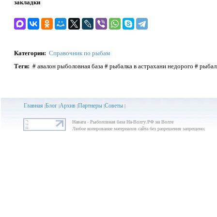
закладки
Категории
:
Справочник по рыбам
Теги
:
# авалон рыболовная база # рыбалка в астрахани недорого # рыбалк
Главная
Блог
Архив
Партнеры
Советы
|
|
|
|
|
Навага - Рыболовная база На-Волгу.РФ на Волге
Любое копирование материалов сайта без разрешения запрещено;