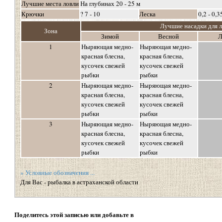
Лучшие места ловли
На глубинах 20 - 25 м
Крючки
? 7 - 10
Леска
0,2 - 0,3
Лучшие насадки для 
о
Зона
о
Зимой
Весной
Л
1
Ныряющая медно-
Ныряющая медно-
красная блесна,
красная блесна,
кусочек свежей
кусочек свежей
рыбки
рыбки
2
Ныряющая медно-
Ныряющая медно-
красная блесна,
красная блесна,
кусочек свежей
кусочек свежей
рыбки
рыбки
3
Ныряющая медно-
Ныряющая медно-
красная блесна,
красная блесна,
кусочек свежей
кусочек свежей
рыбки
рыбки
» Условные обозначения ...
Для Вас - рыбалка в астраханской области
Поделитесь этой записью или добавьте в