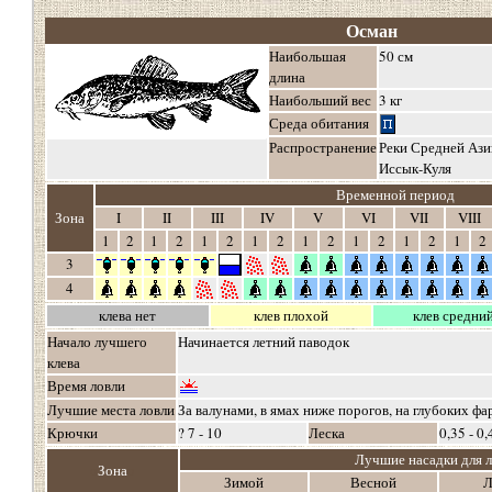
Осман
Наибольшая
50 см
длина
Наибольший вес
3 кг
Среда обитания
Распространение
Реки Средней Ази
Иссык-Куля
Временной период
о
Зона
о
I
II
III
IV
V
VI
VII
VIII
1
2
1
2
1
2
1
2
1
2
1
2
1
2
1
2
3
4
клева нет
клев плохой
клев средни
Начало лучшего
Начинается летний паводок
клева
Время ловли
Лучшие места ловли
За валунами, в ямах ниже порогов, на глубоких фа
Крючки
? 7 - 10
Леска
0,35 - 0,
Лучшие насадки для 
о
Зона
о
Зимой
Весной
Л