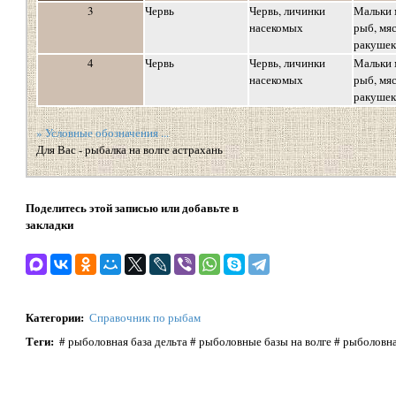
3
Червь
Червь, личинки
Мальки 
насекомых
рыб, мя
ракушек
4
Червь
Червь, личинки
Мальки 
насекомых
рыб, мя
ракушек
» Условные обозначения ...
Для Вас - рыбалка на волге астрахань
Поделитесь этой записью или добавьте в
закладки
Категории
:
Справочник по рыбам
Теги
:
# рыболовная база дельта # рыболовные базы на волге # рыболовна