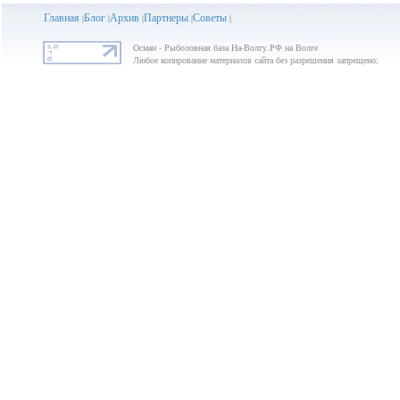
Главная
Блог
Архив
Партнеры
Советы
|
|
|
|
|
Осман - Рыболовная база На-Волгу.РФ на Волге
Любое копирование материалов сайта без разрешения запрещено;