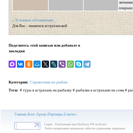
личинки
опарыш
» Условные обозначения ...
Для Вас - знаменск астраханской
Поделитесь этой записью или добавьте в
закладки
Категории
:
Справочник по рыбам
Теги
:
# туры в астрахань на рыбалку # рыбалка в астрахани на сома # ры
Главная
Блог
Архив
Партнеры
Советы
|
|
|
|
|
Сырть - Рыболовная база На-Волгу.РФ на Волге
Любое копирование материалов сайта без разрешения запрещено;