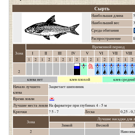
Сырть
Наибольшая длина
5
Наибольший вес
3
Среда обитания
Распространение
Б
Временной период
о
Зона
о
I
II
III
IV
V
VI
VII
VIII
1
2
1
2
1
2
1
2
1
2
1
2
1
2
1
2
о
2
клева нет
клев плохой
клев средни
Начало лучшего
Зацветает шиповник
клева
Время ловли
Лучшие места ловли
На фарватере при глубинах 4 - 5 м
Крючки
? 5 - 7
Леска
0,25 - 0,
Лучшие насадки для 
о
Зона
о
Зимой
Весной
Л
2
Навозны