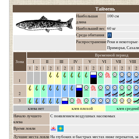
Таймень
Наибольшая
100 см
длина
Наибольший вес
60 кг
Среда обитания
Распространение
Реки и некоторые
Приморья, Сахали
Временной период
о
Зона
о
I
II
III
IV
V
VI
VII
VIII
1
2
1
2
1
2
1
2
1
2
1
2
1
2
1
2
о
1
о
2
3
клева нет
клев плохой
клев средни
Начало лучшего
С появлением воздушных насекомых
клева
Время ловли
Лучшие места ловли
На глубоких и быстрых местах ниже перекатов, за