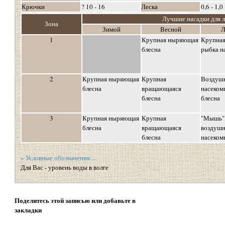
Крючки
? 10 - 16
Леска
0,6 - 1,0
Лучшие насадки для 
о
Зона
о
Зимой
Весной
Л
1
Крупная ныряющая
Крупная
блесна
рыбка н
2
Крупная ныряющая
Крупная
Воздуш
блесна
вращающаяся
насеком
блесна
блесна
3
Крупная ныряющая
Крупная
"Мышь",
блесна
вращающаяся
воздуш
блесна
насеком
» Условные обозначения ...
Для Вас - уровень воды в волге
Поделитесь этой записью или добавьте в
закладки