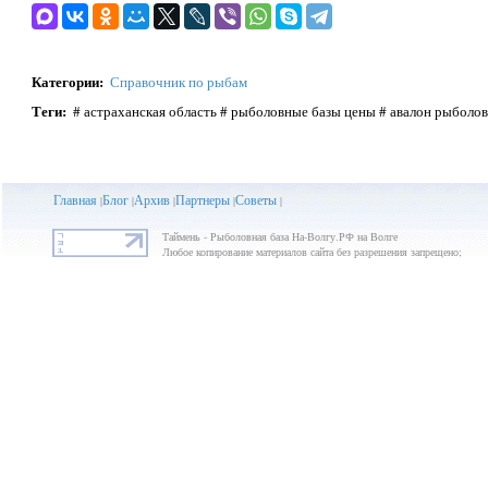
Категории
:
Справочник по рыбам
Теги
:
# астраханская область # рыболовные базы цены # авалон рыболов
Главная
Блог
Архив
Партнеры
Советы
|
|
|
|
|
Таймень - Рыболовная база На-Волгу.РФ на Волге
Любое копирование материалов сайта без разрешения запрещено;