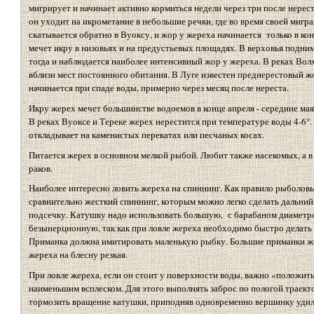
мигрирует и начинает активно кормиться недели через три после нерест
он уходит на икрометание в небольшие речки, где во время своей мигра
скатывается обратно в Вуоксу, и жор у жереха начинается только в кон
мечет икру в низовьях и на предустьевых площадях. В верховья поднима
тогда и наблюдается наиболее интенсивный жор у жереха. В реках Вол
вблизи мест постоянного обитания. В Луге известен преднерестовый ж
начинается при спаде воды, примерно через месяц после нереста.
Икру жерех мечет большинстве водоемов в конце апреля - середине мая, 
В реках Вуоксе и Тереке жерех нерестится при температуре воды 4-6°.
откладывает на каменистых перекатах или песчаных косах.
Питается жерех в основном мелкой рыбой. Любит также насекомых, а в
раков.
Наиболее интересно ловить жереха на спиннинг. Как правило рыболо
сравнительно жесткий спиннинг, которым можно легко сделать дальни
подсечку. Катушку надо использовать большую, с барабаном диаметро
безынерционную, так как при ловле жереха необходимо быстро делать п
Приманка должна имитировать маленькую рыбку. Большие приманки же
жереха на блесну резкая.
При ловле жереха, если он стоит у поверхности воды, важно «положить
наименьшим всплеском. Для этого выполнять заброс по пологой траект
тормозить вращение катушки, приподняв одновременно вершинку удил