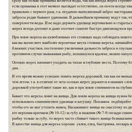
сразу как только приманка коснется воды, так как иногда жерех стремите
если приманка в этот момент выглядит естественно, он почти всегда хв
правильно с первого раза, т.к. неудачно выполненный заброс настора
забросы редко бывают удачными. В дальнейшем приманку ведут так, чт
поверхности воды. И не надо держать удилище вертикально и стараться
жерех всегда догонит и даже охотнее схватит быстро двигающуюся пр
При ловле жереха на излюбленных его стоянках надо соблюдать некото
как вы вычислите наиболее вероятные места стоянки жереха, начинайт
ближних участков, постепенно увеличивая дальность заброса и спуская
противном случае вываживая рыбу, попавшуюся вдалеке, можно напугат
Осенью жерех начинает уходить на тихие и глубокие места. Поэтому б
дна.
В это время можно успешно ловить жереха дорожкой, так как он меньш
чем летом, т.к. в отличие от лета осенью жерех держится в нижних сло
дорожкой употребляют такие же, как и при ловле спиннингом на глубин
Бавает что жереха ловят на живца. Для ловли жереха на живца нужна б
использовать спиннинговое удилище и катушку. Поплавок подбирайте н
чтобы его не мог утопить живец. Насаживают живца на снасточку из д
его верхним крючком (№ 10-12) за губу и нижним (№ 7-9) позади спинн
рыбку только за губу, то жерех часто сбивает такого живца безнаказанно,
В качестве живца для жереха хороши уклея, елец, быстрянка, пескарь и