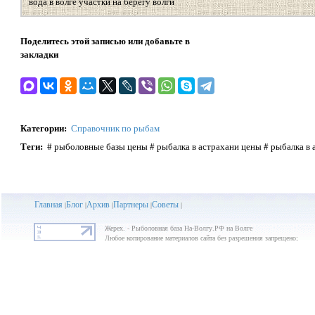
вода в волге участки на берегу волги
Поделитесь этой записью или добавьте в
закладки
Категории
:
Справочник по рыбам
Теги
:
# рыболовные базы цены # рыбалка в астрахани цены # рыбалка в 
Главная
Блог
Архив
Партнеры
Советы
|
|
|
|
|
Жерех. - Рыболовная база На-Волгу.РФ на Волге
Любое копирование материалов сайта без разрешения запрещено;