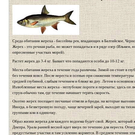
Среда обитания жереха - бассейны рек, впадающих в Балтийское, Черно
Жерех - это речная рыба, но может попадаться и в ряде озер (Ильмен, 
опресненные участках морей).
Растет жерех до 3-4 кг. Бывает что попадаются особи до 10-12 кг.
Места обитания жереха в течение года различны. Зимой он стоит в глу
без течения вовсе. После нереста и осенью при снижении температуры 
средней глубиной, слабым течением и ближе ко дну. Летом в основном 
Излюбленные места жереха - неглубокие пороги и перекаты; здесь он л
струи-обычно там, где течение начинает терять скорость.
Охотно жерех посещает песчаные отмели и броды, на которые выгоняют
Иногда, в безветренную погоду, чаще вечерней зарей, выходит на тих
группами или в одиночку.
Образ жизни жереха для каждого водоема будет свой. Жерех, который ж
Днепра, Урала ранней весной идет вверх по течению для нереста. Отн
предустьевые участки и там усиленно кормится. В среднем течении эти