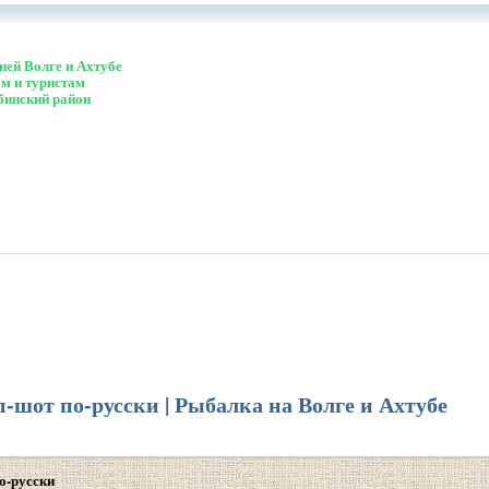
ей Волге и Ахтубе
м и туристам
бинский район
-шот по-русски | Рыбалка на Волге и Ахтубе
о-русски