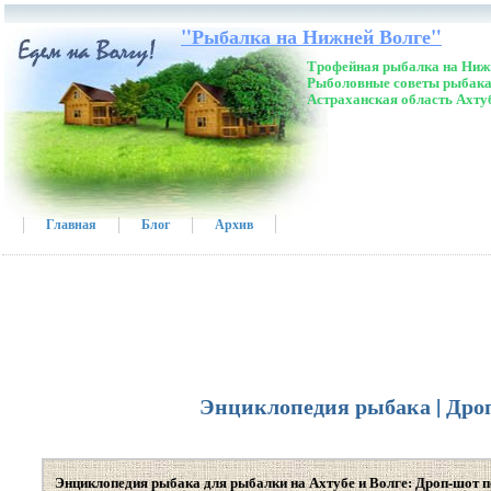
"Рыбалка на Нижней Волге"
Трофейная рыбалка на Нижн
Рыболовные советы рыбака
Астраханская область Ахту
Главная
Блог
Архив
Энциклопедия рыбака | Дроп
Энциклопедия рыбака для рыбалки на Ахтубе и Волге: Дроп-шот п