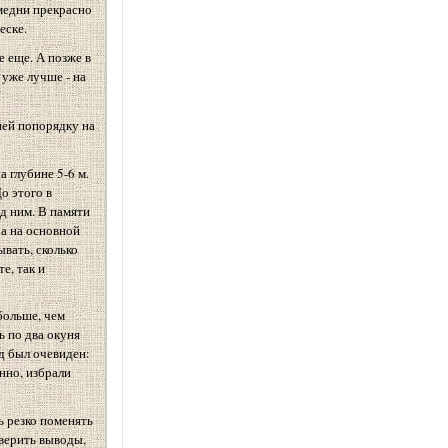
амедни прекрасно
еске.
е еще. А позже в
 уже лучше - на
ней попорядку на
 глубине 5-6 м.
о этого в
д ним. В памяти
 а на основной
вать, сколько
е, так и
больше, чем
ь по два окуня
од был очевиден:
нно, избрали
ь резко поменять
верить выводы,