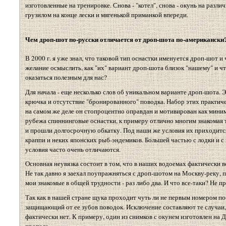
изготовленные на тренировке. Снова - "котел", снова - окунь на разл
грузилом на конце лески и мягенькой приманкой впереди.
Чем дроп-шот по-русски отличается от дроп-шота по-американски
В 2000 г. я уже знал, что таковой тип оснастки именуется дроп-шот 
желание осмыслить, как "их" вариант дроп-шота близок "нашему" и ч
оказаться полезным для нас?
Для начала - еще несколько слов об уникальном варианте дроп-шота. 
крючка и отсутствие "бронированного" поводка. Набор этих практич
на самом же деле он стопроцентно оправдан и мотивирован как миним
рубежа спиннинговые оснастки, к примеру отлично многим знакомая 
и прошли долгосрочную обкатку. Под наши же условия их приходится 
краппи и неких японских рыб-эндемиков. Большей частью с лодки и с
условия часто очень отличаются.
Основная неувязка состоит в том, что в наших водоемах фактически 
Не так давно я заехал поупражняться с дроп-шотом на Москву-реку, по
мои знакомые в общей трудности - раз либо два. И что все-таки? Не п
Так как в нашей стране щука проходит чуть ли не первым номером по
защищающий от ее зубов поводок. Исключение составляют те случаи, 
фактически нет. К примеру, один из снимков с окунем изготовлен на