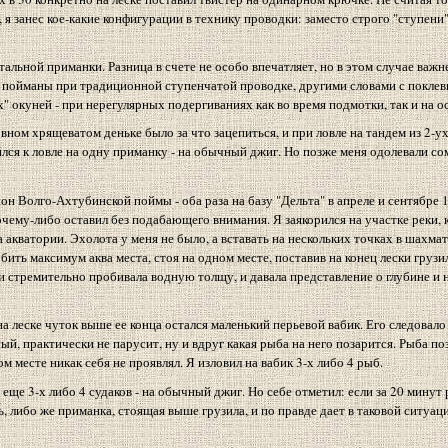
 занес кое-какие конфигурации в технику проводки: заместо строго "ступени"
льной приманки. Разница в счете не особо впечатляет, но в этом случае важн
и пойманы при традиционной ступенчатой проводке, другими словами с поклев
 окуней - при нерегулярных подергиваниях как во время подмотки, так и на о
ном хрящеватом деньке было за что зацепиться, и при ловле на тандем из 2-у
лся к ловле на одну приманку - на обычный джиг. Но позже меня одолевали сом
йон Волго-Ахтубинской поймы - оба раза на базу "Дельта" в апреле и сентябре 1
чему-либо оставил без подабающего внимания. Я заякорился на участке реки,
а акватории. Эхолота у меня не было, а вставать на нескольких точках в шахма
бить максимум аква места, стоя на одном месте, поставив на конец лески грузи
 и стремительно пробивала водную толщу, и давала представление о глубине и н
 леске чуток выше ее конца остался маленький перьевой вабик. Его следовало 
ый, практически не парусит, ну и вдруг какая рыба на него позарится. Рыба по
м месте никак себя не проявлял. Я изловил на вабик 3-х либо 4 рыб.
л еще 3-х либо 4 судаков - на обычный джиг. Но себе отметил: если за 20 минут 
ь, либо же приманка, стоящая выше грузила, и по правде дает в таковой ситуац