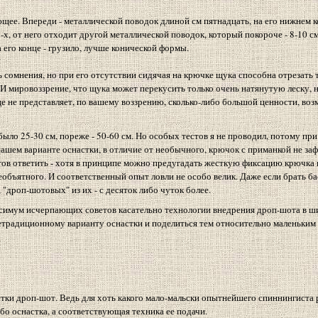
ее. Впереди - металлической поводок длиной см пятнадцать, на его нижнем ко
-х, от него отходит другой металлической поводок, который покороче - 8-10 с
а его конце - грузило, лучше конической формы.
сомнения, но при его отсутствии сидячая на крючке щука способна отрезать т
. И мировоззрение, что щука может перекусить только очень натянутую леску, 
це не представляет, по вашему воззрению, сколько-либо большой ценности, во
ыло 25-30 см, пореже - 50-60 см. Но особых тестов я не проводил, потому при
нашем варианте оснастки, в отличие от необычного, крючок с приманкой не заф
отов ответить - хотя в принципе можно предугадать жесткую фиксацию крючка
объятного. И соответственный опыт ловли не особо велик. Даже если брать бас
 "дроп-шотовых" из их - с десяток либо чуток более.
 максимум исчерпающих советов касательно технологии внедрения дроп-шота в ш
нетрадиционному варианту оснастки и поделиться тем относительно маленьким
стки дроп-шот. Ведь для хоть какого мало-мальски опытнейшего спиннингиста 
бо оснастка, а соответствующая техника ее подачи.