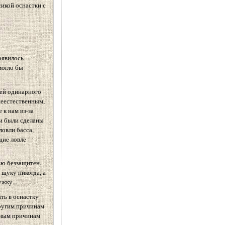
сикой оснастки с
оявилось
могло бы
ней одинарного
неестественным,
к нам из-за
ни были сделаны
овли басса,
щие ловле
ью беззащитен.
 щуку никогда, а
жку...
ть в оснастку
другим причинам
ятным причинам