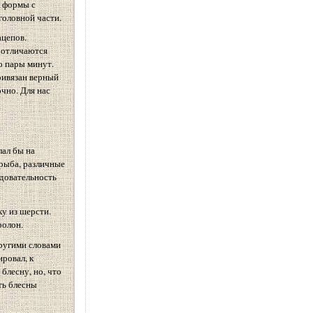
й формы с
головной части.
ацепов.
е отличаются
о пары минут.
ривязан верный
чно. Для нас
лал бы на
 рыба, различные
едовательность
ку из шерсти.
ролон.
другими словами
ровал, к
блесну, но, что
ть блесны