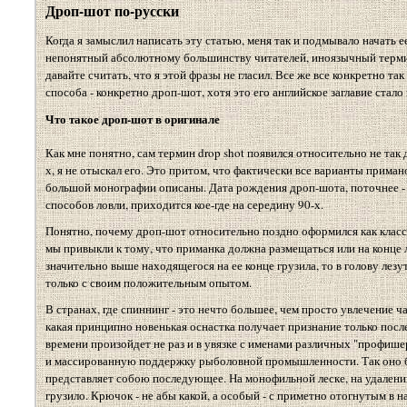
Дроп-шот по-русски
Когда я замыслил написать эту статью, меня так и подмывало начать ее
непонятный абсолютному большинству читателей, иноязычный термин в
давайте считать, что я этой фразы не гласил. Все же все конкретно та
способа - конкретно дроп-шот, хотя это его английское заглавие стал
Что такое дроп-шот в оригинале
Как мне понятно, сам термин drop shot появился относительно не так 
х, я не отыскал его. Это притом, что фактически все варианты прима
большой монографии описаны. Дата рождения дроп-шота, поточнее - 
способов ловли, приходится кое-где на середину 90-х.
Понятно, почему дроп-шот относительно поздно оформился как класс 
мы привыкли к тому, что приманка должна размещаться или на конце л
значительно выше находящегося на ее конце грузила, то в голову лезу
только с своим положительным опытом.
В странах, где спиннинг - это нечто большее, чем просто увлечение 
какая принципно новенькая оснастка получает признание только после
времени произойдет не раз и в увязке с именами различных "профиш
и массированную поддержку рыболовной промышленности. Так оно бы
представляет собою последующее. На монофильной леске, на удалении 
грузило. Крючок - не абы какой, а особый - с приметно отогнутым в