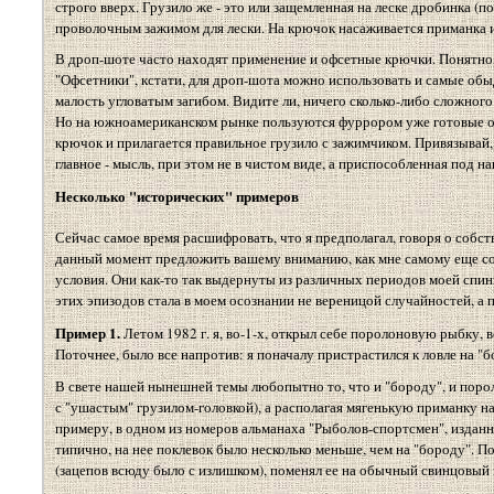
строго вверх. Грузило же - это или защемленная на леске дробинка (п
проволочным зажимом для лески. На крючок насаживается приманка из
В дроп-шоте часто находят применение и офсетные крючки. Понятно, 
"Офсетники", кстати, для дроп-шота можно использовать и самые об
малость угловатым загибом. Видите ли, ничего сколько-либо сложного
Но на южноамериканском рынке пользуются фуррором уже готовые осн
крючок и прилагается правильное грузило с зажимчиком. Привязывай, 
главное - мысль, при этом не в чистом виде, а приспособленная под н
Несколько "исторических" примеров
Сейчас самое время расшифровать, что я предполагал, говоря о собст
данный момент предложить вашему вниманию, как мне самому еще сове
условия. Они как-то так выдернуты из различных периодов моей спин
этих эпизодов стала в моем осознании не вереницой случайностей, а 
Пример 1.
Летом 1982 г. я, во-1-х, открыл себе поролоновую рыбку, 
Поточнее, было все напротив: я поначалу пристрастился к ловле на "б
В свете нашей нынешней темы любопытно то, что и "бороду", и пороло
с "ушастым" грузилом-головкой), а располагая мягенькую приманку на
примеру, в одном из номеров альманаха "Рыболов-спортсмен", изданно
типично, на нее поклевок было несколько меньше, чем на "бороду". По
(зацепов всюду было с излишком), поменял ее на обычный свинцовый г