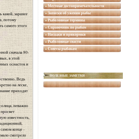
» Местные достопримечательности
» Записки об ужении рыбы
ь какой, заранее
а, потому
» Рыболовные термины
ть самого этого
» Справочник по рыбам
» Насадки и прикормки
» Рыболовные снасти
» Советы рыбакам
нной сначала 80-
вых, в этой
иных оснасток и
ПОЛЕЗНЫЕ ЗАМЕТКИ
ественно. Ведь
ретно на леске,
ознание приходят
 солнца, неважно
 просвет
ную известность,
радиционной,
 самом конце -
имало смотрело