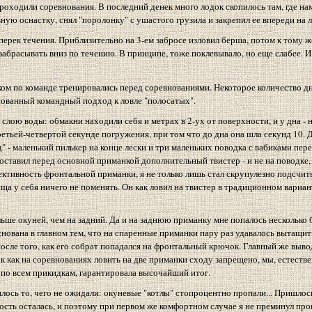
проходили соревнования. В последний денек много лодок скопилось там, где н
ную оснастку, снял "поролонку" с ушастого грузила и закрепил ее впереди на л
оперек течения. Приблизительно на 3-ем забросе изловил берша, потом к тому ж
 забрасывать вниз по течению. В принципе, тоже поклевывало, но еще слабее. И
ом по команде тренировались перед соревнованиями. Некоторое количество д
сованный командный подход к ловле "полосатых".
лою воды: обмакни находили себя и метрах в 2-ух от поверхности, и у дна - на
ьей-четвертой секунде погружения, при том что до дна она шла секунд 10. Д
 - маленький пилькер на конце лески и три маленьких поводка с вабиками пере
ставил перед основной приманкой дополнительный твистер - и не на поводке,
ективность фронтальной приманки, я не только лишь стал скрупулезно подсчиты
ища у себя ничего не поменять. Он как ловил на твистер в традиционном вариант
льше окуней, чем на задний. Да и на заднюю приманку мне попалось несколько 
нована в главном тем, что на спаренные приманки пару раз удавалось вытащит
 после того, как его собрат попадался на фронтальный крючок. Главный же выв
 как на соревнованиях ловить на две приманки сходу запрещено, мы, естестве
 по всем прикидкам, гарантировала высочайший итог.
илось то, чего не ожидали: окуневые "котлы" стопроцентно пропали... Пришлос
ость осталась, и поэтому при первом же комфортном случае я не преминул про