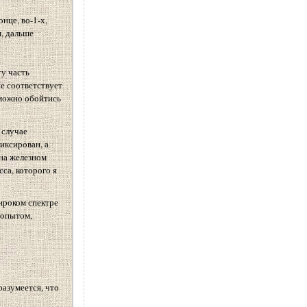
нце, во-1-х,
м, дальше
у часть
не соответствует
зможно обойтись
 случае
иксирован, а
 на железном
са, которого я
ироком спектре
 опытом,
разумеется, что