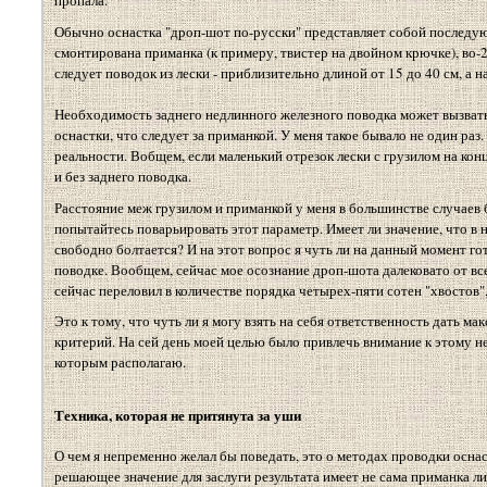
пропала.
Обычно оснастка "дроп-шот по-русски" представляет собой последующ
смонтирована приманка (к примеру, твистер на двойном крючке), во-2
следует поводок из лески - приблизительно длиной от 15 до 40 см, а н
Необходимость заднего недлинного железного поводка может вызвать 
оснастки, что следует за приманкой. У меня такое бывало не один раз
реальности. Вобщем, если маленький отрезок лески с грузилом на кон
и без заднего поводка.
Расстояние меж грузилом и приманкой у меня в большинстве случаев б
попытайтесь поварьировать этот параметр. Имеет ли значение, что в 
свободно болтается? И на этот вопрос я чуть ли на данный момент г
поводке. Вообщем, сейчас мое осознание дроп-шота далековато от все
сейчас переловил в количестве порядка четырех-пяти сотен "хвостов",
Это к тому, что чуть ли я могу взять на себя ответственность дать
критерий. На сей день моей целью было привлечь внимание к этому 
которым располагаю.
Техника, которая не притянута за уши
О чем я непременно желал бы поведать, это о методах проводки осна
решающее значение для заслуги результата имеет не сама приманка ли