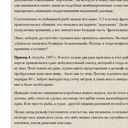
уже имевшемся опыте ловли на подобные комбинированные оснастки, я
варьировать анимацию подергиваниями вершинкой удилища.
Соотношение по пойманной рыбе вышло вот какое: 3:2 в пользу фронта
практически все обмакни, что попались на заднюю "поролонку", был
погружении приманки, а вот значительно большая часть "фронтальных"
Опыт, вобщем, достаточно стремительно пришлось окончить. На неров
утраты их оказались безмерно большенными. Потому я тогда возврати
приманку я оставил?
Пример 4.
Ахтуба, 1997 г. Я всего только два раза приезжал в этот ра
апреле приключился один любознательный эпизод, который я тогда по
не знал. Чтоб ловить на джиг, нужно иметь представление о рельефе н
пробрасывая зоны меж ними, - было как-то лень. Потому я решить про
порядка 40 г. Заброс выходил под сотку метров, а такая масса свинца
мне и было необходимо.
Намедни этим же спиннингом я пробовал ловить жереха, после этого на
почему-либо этого не сделал, посчитав, что вабик очень малогабаритн
одна. И не просто рыба, а судак - другой хищник ранешней весной в то
Позже, когда рельеф стал понятен, я встал так, как положено, и излови
полтора часа ловли итог схож, это либо можно списать на случайност
поклевок, ежели джиговая классика.