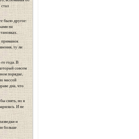
 стал
ее было другое:
ками на
становках.
х приманок
нения, ту ли
-го года. В
 который совсем
тном порядке,
ло массой
раве дна, что
бы снять, но я
зарилась. И не
разведки и
ии больше