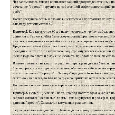
Что запомнилось, так это очень высочайший процент действенных покл
сочетание "борода" + грузило по собственной эффективности прибли
рыба".
Позже наступила осень, и сложная институтская программка принуди
я на пару лет запамятовал...
Пример 2.
Кое-где в конце 80-х в нашу первичную ячейку рыболовног
спиннингу. Так как ячейка была сформирована при проектном институт
человек, и подвигнуть кого-либо из их на роль в соревнованиях не б
Представьте сейчас ситуацию. Намедни поздно вечерком вы приезжает
выходить на старт. Не считая того, под утро опускается густейший ту
нужно куда-то плыть и рыбу еще изловить, при этом больше, чем изло
В итоге я оказался на каком-то участке озера, где на деньке было по
блесна при контакте с дном мгновенно собирали на себя всякую мерзос
про тот вариант с "бородой"... "Бороды" при для себя не было, но сущ
за что-то и цеплялся, то только за грузило, приманка оставалась незап
Но главное - при мерзком клеве (практически у всех участников оказа
Пример 3.
1996 г., Цимлянка - не та, что под Волгоградом, а карьер 
заброса имеются "шершавые" холмы - там ощущается и рельеф, и "го
удилища "дробит". Означает, и камушки, и ракушечник.
Окунь на холмы выходит часто. Бывали деньки, когда удавалось излов
дополнение к маленький "поролонке", на которую я ловил, сантиметра