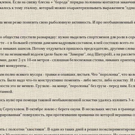
евок. Если на связку блесна + "борода" порядка половины контактов заканчив
жалось к тому эталону, который можно охарактеризовывать выражением "одна 
ла меня резко понизить свою рыболовную активность. И про необыкновенный 
о общества спустили разнарядку: нужно выделить спортсменов для роли в сор
е - с в большей степени дамским кадровым составом, в ней состояло всего-то 
ыло никаких шансов. Потому отдуваться пришлось председателю, другими слова
е на незнакомый водоем (дело было на "Заморке", под Шатурой), а на рассвет
ман, далее 2-ух 10-ов метров - сплошная белоснежная стенка, никаких ориенти
вят конкуренты...
лным-полно всякого мусора - травки и опавших листьев. Что "поролонка", что ко
ть. Было надо что-то конструктивно поменять - либо место, либо оснастку. И 
ности это не меняло. Грузило - на конце, "поролонка" без груза - перед ним. Е
ятанной.
лись нули) при помощи таковой необыкновенной оснастки удалось изловить 3-х с
под Серпуховом. В октябре ловлю с берега окуня. В нескольких местах в границ
фрированная" поверхность, при протягивании приманки по которой вершинка 
ить с полсотни "хвостиков". В один из таких дней я решил поэкспериментирова
х в 30 конкретно на леске поставил твистер на одинарном крючке. Не считая то