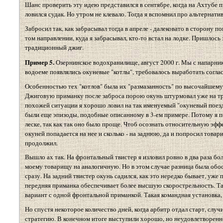
Шанс проверить эту идею представился в сентябре, когда на Ахтубе 
ловился судак. Но утром не клевало. Тогда я вспомнил про альтернатив
Забросил так, как забрасывал тогда в апреле - далековато в сторону п
том направлении, куда я забрасывал, кто-то встал на лодке. Пришлось
традиционный джиг.
Пример 5.
Озернинское водохранилище, август 2000 г. Мы с напарник
водоеме появлялись окуневые "котлы", требовалось выработать согла
Особенностью тех "котлов" была их "размазанность" по высочайшему с
Джиговую приманку после заброса порою окунь штурмовал уже на трет
похожей ситуации я хорошо ловил на так именуемый "окуневый поезд"
были еще эпизоды, подобные описанному в 3-ем примере. Потому я по
леске, так как так оно было проще. Чтоб осознать относительную эфф
окуней попадается на нее и сколько - на заднюю, да и попросил товар
продолжил.
Вышло ах так. На фронтальный твистер я изловил ровно в два раза бо
моему товарищу на аналогичную. Но в этом случае разница была обос
сразу. На задний твистер окунь садился, как это нередко бывает, уже
передняя приманка обеспечивает более высшую скорострельность. Так
вариант с одной фронтальной приманкой. Такая командная установка,
Но спустя некоторое количество дней, когда арбитр отдал старт, случ
стратегию. В конечном итоге выступили хорошо, но неудовлетворенн