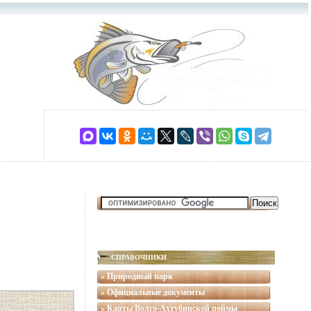
СПРАВОЧНИКИ
» Природный парк
» Официальные документы
» Карты Волго-Ахтубинской поймы