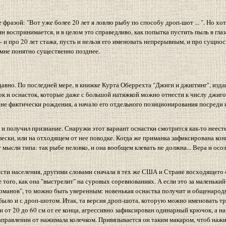
 фразой: "Вот уже более 20 лет я ловлю рыбу по способу дроп-шот ... ". Но хот
оспринимается, и в целом это справедливо, как попытка пустить пыль в глаз
к - и про 20 лет стажа, пусть и нельзя его именовать непрерывным, и про сущнос
о мне понятно существенно позднее.
давно. По последней мере, в книжке Курта Оберрехта "Джиги и джиггинг", изда
нок и оснасток, которые даже с большой натяжкой можно отнести к числу джиго
не фактически рождения, а начало его отдельного позиционирования посреди 
и получил признание. Снаружи этот вариант оснастки смотрится как-то неест
ески, или на отходящем от нее поводке. Когда же приманка зафиксирована конк
т мысли типа: так рыбе неловко, и она вообщем клевать не должна... Вера и ос
части населения, другими словами сначала в тех же США и Стране восходящего
 того, как она "выстрелит" на суровых соревнованиях. А если это за маленький
ерманов", то можно быть уверенным: новенькая оснастка получит и общенарод
ло и с дроп-шотом. Итак, та версия дроп-шота, которую можно именовать т
от 20 до 60 см от ее конца, агрессивно зафиксирован одинарный крючок, а на
 направлении от нажимала колечком. Привязывается он таким макаром, чтоб наж