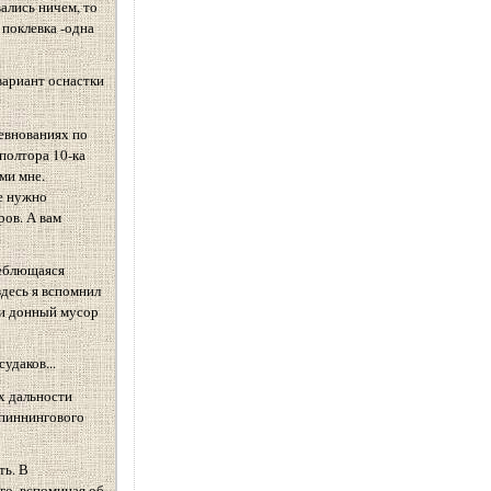
ались ничем, то
поклевка -одна
вариант оснастки
евнованиях по
полтора 10-ка
ми мне.
е нужно
ров. А вам
леблющаяся
здесь я вспомнил
сли донный мусор
удаков...
ах дальности
спиннингового
ть. В
го, вспоминая об