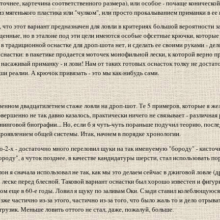
оточнее, картечина соответственного размера), или особое - почаще коническо
 мягенького пластика или "чулком", или просто прокалыванием приманки в ее 
что этот вариант предназначен для ловли в критериях большой вероятности з
ыденные, но в эталоне под эти цели имеются особые офсетные крючки, которы
 в традиционной оснастке для дроп-шота нет, и сделать ее своими руками - дел
астки: в пакетике продается моточек монофильной лески, к которой верно п
насаживай приманку - и лови! Нам от таких готовых оснасток толку не достато
аши реалии. А крючок привязать - это мы как-нибудь сами.
венном двадцатилетнем стаже ловли на дроп-шот. Те 5 примеров, которые я же
ршенно не так давно казалось, практически ничего не связывает - различная
нинговой биографии... Но, если б я чуть-чуть пораньше подучил теорию, посл
проявлением общей системы. Итак, начнем в порядке хронологии.
во-2-х - достаточно много переловил щуки на так именуемую "бороду" - кисточ
ороду", а чуток позднее, в качестве кандидатуры шерсти, стал использовать по
н я сначала использовал не так, как мы это делаем сейчас в джиговой ловле (
 леске перед блесной. Таковой вариант оснастки был хорошо известен и фигури
м еще в 60-е годы. Ловил я щуку по заливам Оки. Сзади ставил колеблющуюся 
зже частично из-за этого, частично из-за того, что было жаль то и дело отрыва
рузик. Меньше ловить оттого не стал, даже, пожалуй, больше.