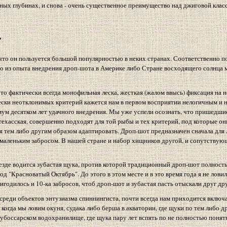
ичных глубинах, и снова - очень существенное преимущество над джиговой клас
?
и что он пользуется большой популярностью в неких странах. Соответственно п
то из опыта внедрения дроп-шота в Америке либо Стране восходящего солнца 
Это фактически всегда монофильная леска, жесткая (жалом ввысь) фиксация на 
ески неотклонимых критерий кажется нам в первом восприятии нелогичным и 
ум десятком лет удачного внедрения. Мы уже успели осознать, что пришедшие 
техасская, совершенно подходят для той рыбы и тех критерий, под которые о
тем либо другим образом адаптировать. Дроп-шот предназначен сначала для л
 маленьким забросом. В нашей стране и набор хищников другой, и сопутствую
везде водится зубастая щука, против которой традиционный дроп-шот полност
д "Красноватый Октябрь". До этого в этом месте и в это время года я не ловил
ригодилось и 10-ка забросов, чтоб дроп-шот и зубастая пасть отыскали друг дру
среди объектов энтузиазма спиннингиста, почти всегда нам приходится включа
когда мы ловим окуня, судака либо берша в акватории, где щуки по тем либо 
 Дубоссарском водохранилище, где щука пару лет вспять по не полностью пон