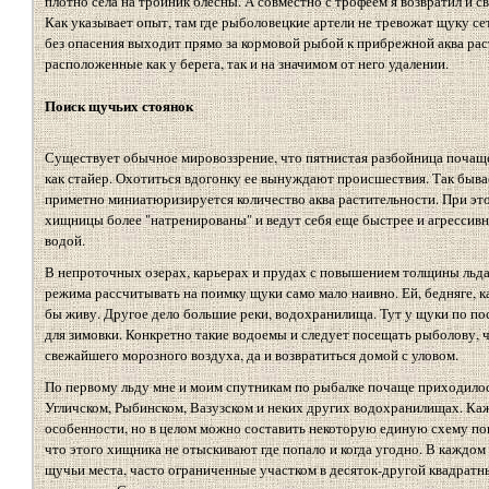
плотно села на тройник блесны. А совместно с трофеем я возвратил и
Как указывает опыт, там где рыболовецкие артели не тревожат щуку се
без опасения выходит прямо за кормовой рыбой к прибрежной аква раст
расположенные как у берега, так и на значимом от него удалении.
Поиск щучьих стоянок
Существует обычное мировоззрение, что пятнистая разбойница почаще 
как стайер. Охотиться вдогонку ее вынуждают происшествия. Так бывае
приметно миниатюризируется количество аква растительности. При это
хищницы более "натренированы" и ведут себя еще быстрее и агрессивне
водой.
В непроточных озерах, карьерах и прудах с повышением толщины льд
режима рассчитывать на поимку щуки само мало наивно. Ей, бедняге, ка
бы живу. Другое дело большие реки, водохранилища. Тут у щуки по по
для зимовки. Конкретно такие водоемы и следует посещать рыболову, ч
свежайшего морозного воздуха, да и возвратиться домой с уловом.
По первому льду мне и моим спутникам по рыбалке почаще приходилос
Угличском, Рыбинском, Вазузском и неких других водохранилищах. Каж
особенности, но в целом можно составить некоторую единую схему пои
что этого хищника не отыскивают где попало и когда угодно. В каждо
щучьи места, часто ограниченные участком в десяток-другой квадратны