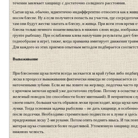
течении завлекает хищницу с достаточно солидного расстояния.
Сытая щука, обычно, идиентично индифферентно относится как к живцу
носом блесне. Ну а если получится попасть на участок, где сосредот
там они будут жестко хватать и блесну, и живца. При всем этом время 
блесна только немного пошевеливалась в нижних слоях воды, изобра
грунте рыбешку. При ослаблении клева наилучшие результаты дает бле
(однообразие в игре), также, когда приманка имитирует движения тра
Для каждого из этих приемов опытным методом подбирается соответст
Вываживание
При блеснении щука почти всегда засекается за край губки либо подбаг
леска в процессе вываживания фактически никогда не соприкасается со
наточенными зубами. Если же вы ловите на жерлицу, подсечка часто пр
с крючком заглотан щукой уже достаточно глубоко. Потому в оснастке
железный поводок (по способности более мягенький). В неприятном слу
своем опыте, большая часть обрывов лески происходит, когда щука на
лунки. Тогда основная задачка рыболова -- не дать хищнице, в особенн
после подсечки. Необходимо стремительно подвести ее к лунке и здесь
придерживая леску 2-мя руками. Потом опять поднять ввысь. И так повт
матерая щука становится более податливой. Утомленную хищницу под
нижнюю челюсть.