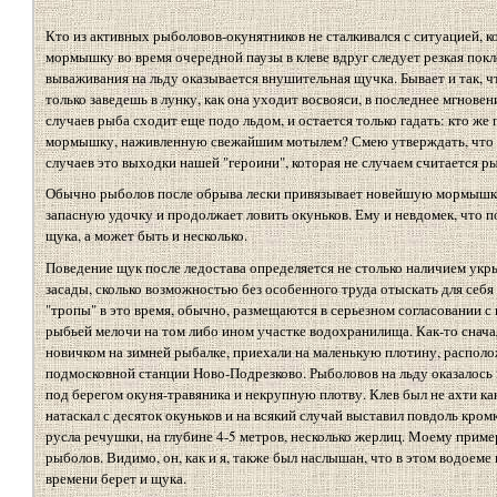
Кто из активных рыболовов-окунятников не сталкивался с ситуацией, ко
мормышку во время очередной паузы в клеве вдруг следует резкая пок
вываживания на льду оказывается внушительная щучка. Бывает и так, 
только заведешь в лунку, как она уходит восвояси, в последнее мгнове
случаев рыба сходит еще подо льдом, и остается только гадать: кто ж
мормышку, наживленную свежайшим мотылем? Смею утверждать, что 
случаев это выходки нашей "героини", которая не случаем считается р
Обычно рыболов после обрыва лески привязывает новейшую мормышку
запасную удочку и продолжает ловить окуньков. Ему и невдомек, что п
щука, а может быть и несколько.
Поведение щук после ледостава определяется не столько наличием укр
засады, сколько возможностью без особенного труда отыскать для себя
"тропы" в это время, обычно, размещаются в серьезном согласовании 
рыбьей мелочи на том либо ином участке водохранилища. Как-то снача
новичком на зимней рыбалке, приехали на маленькую плотину, распол
подмосковной станции Ново-Подрезково. Рыболовов на льду оказалось м
под берегом окуня-травяника и некрупную плотву. Клев был не ахти как
натаскал с десяток окуньков и на всякий случай выставил повдоль кром
русла речушки, на глубине 4-5 метров, несколько жерлиц. Моему прим
рыболов. Видимо, он, как и я, также был наслышан, что в этом водоеме 
времени берет и щука.