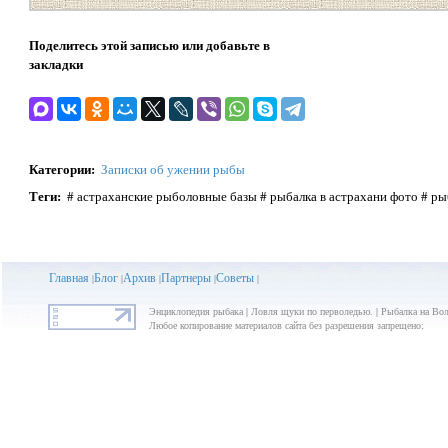
Поделитесь этой записью или добавьте в
закладки
Категории
:
Записки об ужении рыбы
Теги
:
# астраханские рыболовные базы # рыбалка в астрахани фото # ры
Главная
Блог
Архив
Партнеры
Советы
|
|
|
|
|
Энциклопедия рыбака | Ловля щуки по перволедью. | Рыбалка на Волг
Любое копирование материалов сайта без разрешения запрещено;