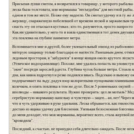
Присыпав лунки снегом, я возвратился к товарищу, у которого рыбалка 
леска была толстовата, или мормышка "несъедобна" для местной рыбы.
одном и том же месте. Позже ему надоело. Он смотал удочку и в ту же л
жерлицу, снаряженную побелевшей от времени леской и заржавелым тр
снасть эту он отыскал в кустиках; кто-то, разумеется, просто-напросто
Как ни удивительно, у него-то и взяла единственная в тот денек двухк
эта поклевка на глубине наименее метра.
Вспоминается мне и другой, более увлекательный эпизод из рыболовной
матерую хищницу только благодаря ее наглости. Ранешным днем, отмаха
ледовым просторам, я "забурился" в конце концов около крутого лесист
(Угличское водохранилище). Похоже, мне удалось попасть на уловистую
"окне" посреди зарослей рдеста. Глубина чуток больше метра. Стоил
дна, как кивок вздрогнул и резко поднялся ввысь. Подсекаю и вывожу о
подпрыгивает на льду, радуя взор колоритными пунцовыми плавникам
колечком, и опять поклевка в том же духе. После 5 ровненьких окуней -
вполводы -- никакого результата. Нужно проверить: цел ли мотыль? М
серебристую мормышку-капельку и чувствую -- зацеп... ан, нет! Через 
что я чуть удерживаю в руке удильник. Леска обрывается, как гнилост
достаю из ящика удочку для блеснения. Узенькая белоснежная блесенка 
до меня доходит, что моя мормышка, вероятнее всего, стала жертвой не
"крокодила".
Последний, к счастью, не принудил себя длительно ожидать. После нес