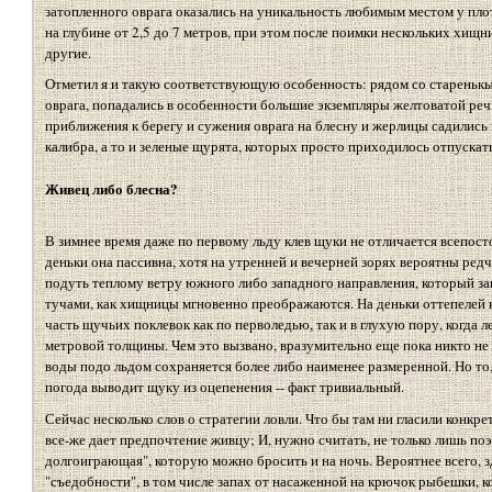
затопленного оврага оказались на уникальность любимым местом у пл
на глубине от 2,5 до 7 метров, при этом после поимки нескольких хищн
другие.
Отметил я и такую соответствующую особенность: рядом со старенькы
оврага, попадались в особенности большие экземпляры желтоватой речн
приближения к берегу и сужения оврага на блесну и жерлицы садились 
калибра, а то и зеленые щурята, которых просто приходилось отпускать
Живец либо блесна?
В зимнее время даже по первому льду клев щуки не отличается всепос
деньки она пассивна, хотя на утренней и вечерней зорях вероятны редч
подуть теплому ветру южного либо западного направления, который за
тучами, как хищницы мгновенно преображаются. На деньки оттепелей к
часть щучьих поклевок как по перволедью, так и в глухую пору, когда 
метровой толщины. Чем это вызвано, вразумительно еще пока никто не 
воды подо льдом сохраняется более либо наименее размеренной. Но то,
погода выводит щуку из оцепенения -- факт тривиальный.
Сейчас несколько слов о стратегии ловли. Что бы там ни гласили конкр
все-же дает предпочтение живцу; И, нужно считать, не только лишь поэ
долгоиграющая", которую можно бросить и на ночь. Вероятнее всего, з
"съедобности", в том числе запах от насаженной на крючок рыбешки, 