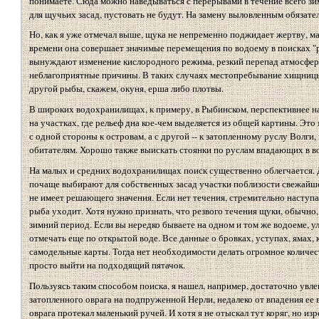
понимаете. Сюда можно наведываться с перерывами в течение всего зи
для щучьих засад, пустовать не будут. На замену выловленным обязат
Но, как я уже отмечал выше, щука не непременно поджидает жертву, м
времени она совершает значимые перемещения по водоему в поисках "р
вынуждают изменение кислородного режима, резкий перепад атмосферн
неблагоприятные причины. В таких случаях местопребывание хищницы
другой рыбы, скажем, окуня, ерша либо плотвы.
В широких водохранилищах, к примеру, в Рыбинском, перспективнее 
на участках, где рельеф дна кое-чем выделяется из общей картины. Эт
с одной стороны к островам, а с другой -- к затопленному руслу Волг
обитателям. Хорошо также выискать стоянки по руслам впадающих в во
На малых и средних водохранилищах поиск существенно облегчается. Д
почаще выбирают для собственных засад участки поблизости свежайше
не имеет решающего значения. Если нет течения, стремительно наступа
рыба уходит. Хотя нужно признать, что резвого течения щуки, обычно,
зимний период. Если вы нередко бываете на одном и том же водоеме, у
отмечать еще по открытой воде. Все данные о бровках, уступах, ямах,
самодельные карты. Тогда нет необходимости делать огромное количе
просто выйти на подходящий пятачок.
Пользуясь таким способом поиска, я нашел, например, достаточно увле
затопленного оврага на подпруженной Нерли, недалеко от впадения ее в
оврага протекал маленький ручей. И хотя я не отыскал тут коряг, но из