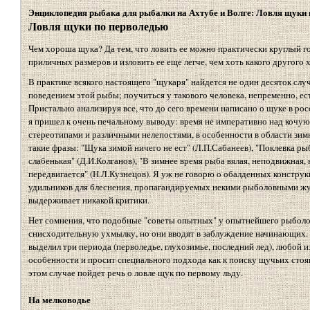
Энциклопедия рыбака для рыбалки на Ахтубе и Волге: Ловля щуки 
Ловля щуки по перволедью
Чем хороша щука? Да тем, что ловить ее можно практически круглый го
приличных размеров и изловить ее еще легче, чем хоть какого другого 
В практике всякого настоящего "щукаря" найдется не один десяток слу
поведением этой рыбы; поучиться у такового человека, непременно, ест
Пристально анализируя все, что до сего времени написано о щуке в ро
я пришел к очень печальному выводу: время не императивно над кочую
стереотипами и различными нелепостями, в особенности в области зимн
такие фразы: "Щука зимой ничего не ест" (Л.П.Сабанеев), "Поклевка р
слабенькая" (Д.И.Колганов), "В зимнее время рыба вялая, неподвижная, н
передвигается" (Н.Л.Кузнецов). Я уж не говорю о обалденных констру
удильников для блеснения, пропагандируемых некими рыболовными жу
выдерживает никакой критики.
Нет сомнения, что подобные "советы опытных" у опытнейшего рыболо
снисходительную ухмылку, но они вводят в заблуждение начинающих. 
выделил три периода (перволедье, глухозимье, последний лед), любой и
особенности и просит специального подхода как к поиску щучьих стояно
этом случае пойдет речь о ловле щук по первому льду.
На мелководье