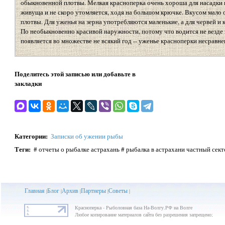
обыкновенной плотвы. Мелкая красноперка очень хороша для насадки
живуща и не скоро утомляется, ходя на большом крючке. Вкусом мало 
плотвы. Для уженья на зерна употребляются маленькие, а для червей и 
По необыкновенно красивой наружности, потому что водится не везде и
появляется во множестве не всякий год -- уженье красноперки несравн
Поделитесь этой записью или добавьте в
закладки
Категории
:
Записки об ужении рыбы
Теги
:
# отчеты о рыбалке астрахань # рыбалка в астрахани частный сек
Главная
Блог
Архив
Партнеры
Советы
|
|
|
|
|
Красноперка - Рыболовная база На-Волгу.РФ на Волге
Любое копирование материалов сайта без разрешения запрещено;