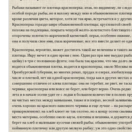
Рыбаки называют ее плотица-красноперка; итак, по-видимому, не следо
особой породе рыбы, но я нахожу между нею и обыкновенною плотице
кроме различия цвета, которое, хотя не так ярко, встречается и у друг
Красноперка гораздо шире обыкновенной плотицы; кругловатой своей
похожа на подлещика, покрыта чешуей желто-золотистого блестящего ц
оторочены золотисто-коричневой каемочкой; перья, особенно нижние, я
она и получила свое имя, глаза коричневые; все это вместе делает ее о
Красноперка, вероятно, может достигать такой же величины и такого же
плотица. Икру мечет в одно время с нею. Один раз при мне выудил рыб
шейку) в три с половиною фунта; она была так красива, что мы долго лю
водится обыкновенная плотва, водится и красноперка; около Москвы ник
Оренбургской губернии, во многих реках, прудах и озерах, изобилующ
числе и плотвой, нет ни одной красноперки, тогда как в других местах 
совершенно отличен от клева плотицы: она не теребит, не рвет, не таск
червяка; красноперка или вовсе не берет, или берет верно. Очень редко 
лета и в начале осени удят ее с лодки в большом количестве в полоях п
на чистых местах между камышами, также и в озерах, весной заливаемы
очень хорошо на красного навозного червяка и еще лучше -- на распар
прикормленном); на хлеб клюет не так охотно, но к концу осени свалива
места материка, особенно около кауза, плотины и вешняка, и держится 
берет на хлеб и маленькие кусочки свежей рыбы; обыкновенно употреб
пойманную плотичку или другую мелкую рыбку; уж это одно свойство 