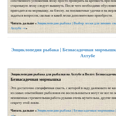
собственного успокоения леску просто проверить на крепкость при по
старенькую леску следует выкинуть. После чего необходимо обусловить
пригодится на мормышку, на блесну, на поплавочные удочки и на жерл
задаться вопросом, сколько и какой лески дополнительно приобрести.
Читать дальше «
Энциклопедия рыбака | Выбор лески для зимних сна
Ахтубе →
»
Энциклопедия рыбака | Безнасадочная мормышка
Ахтубе
Энциклопедия рыбака для рыбалки на Ахтубе и Волге: Безнасадо
Безнасадочная мормышка
Это достаточно специфичная снасть, с которой в ладу далековато не 
из самых опытнейших рыболовов ею воспользоваться могут не все по м
неизменная стремительная работа руками очень мучительна, другие ни
секрету этой ловли.
Читать дальше «
Энциклопедия рыбака | Безнасадочная мормышка |
→
»