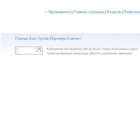
« Проживание
|
Главная страница
|
Разделы
|
Рыболов
Главная
Блог
Архив
Партнеры
Советы
|
|
|
|
|
Рыболовная база На-Волгу.РФ на Волге: Раздел Рыболовные снасти
Любое копирование материалов сайта без разрешения запрещено;