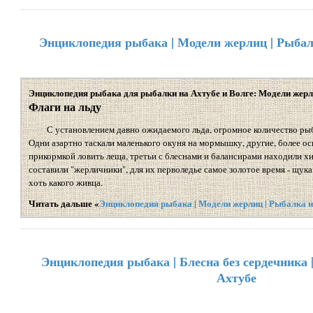
Энциклопедия рыбака | Модели жерлиц | Рыбал
Энциклопедия рыбака для рыбалки на Ахтубе и Волге: Модели жер
Флаги на льду
С установлением давно ожидаемого льда, огромное количество ры
Одни азартно таскали маленького окуня на мормышку, другие, более ос
прикормкой ловить леща, третьи с блеснами и балансирами находили х
составили "жерличники", для их перволедье самое золотое время - щука
хоть какого живца.
Читать дальше «
Энциклопедия рыбака | Модели жерлиц | Рыбалка н
Энциклопедия рыбака | Блесна без сердечника 
Ахтубе