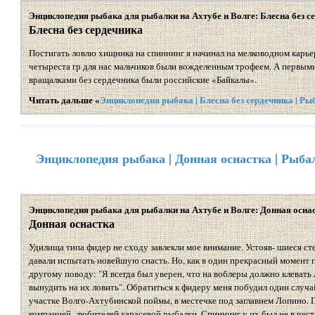
Энциклопедия рыбака для рыбалки на Ахтубе и Волге: Блесна без с
Блесна без сердечника
Постигать ловлю хищника на спиннинг я начинал на мелководном карьер
четыреста гр для нас мальчиков были вожделенным трофеем. А первым
вращалками без сердечника были российские «Байкалы».
Читать дальше «
Энциклопедия рыбака | Блесна без сердечника | Ры
Энциклопедия рыбака | Донная оснастка | Рыба
Энциклопедия рыбака для рыбалки на Ахтубе и Волге: Донная осна
Донная оснастка
Удилища типа фидер не сходу завлекли мое внимание. Устояв- шиеся с
давали испытать новейшую снасть. Но, как в один прекрасный момент п
другому поводу: "Я всегда был уверен, что на воблеры должно клевать
вынудить на их ловить". Обратиться к фидеру меня побудил один случа
участке Волго-Ахтубинской поймы, в местечке под заглавием Лопино.
компанией -любителей карасевой рыбалки. Спиннинг у их был не в чест