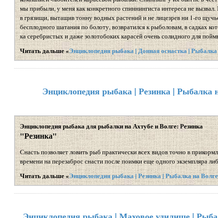
мы прибыли, у меня как конкретного спиннингиста интереса не вызвал. 
в грязищи, вытащив тонну водных растений и не лицезрев ни 1-го щуч
бесплодного шатания по болоту, возвратился к рыболовам, в садках ко
ка серебристых и даже золотобоких карасей очень солидного для поймы 
Читать дальше «
Энциклопедия рыбака | Донная оснастка | Рыбалка
Энциклопедия рыбака | Резинка | Рыбалка 
Энциклопедия рыбака для рыбалки на Ахтубе и Волге: Резинка
"Резинка"
Снасть позволяет ловить рыб практически всех видов точно в прикормл
времени на перезаброс снасти после поимки еще одного экземпляра либ
Читать дальше «
Энциклопедия рыбака | Резинка | Рыбалка на Волг
Энциклопедия рыбака | Маховое удилище | Рыба