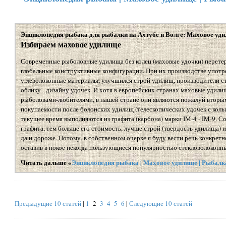
Энциклопедия рыбака для рыбалки на Ахтубе и Волге: Маховое уд
Избираем маховое удилище
Современные рыболовные удилища без колец (маховые удочки) перетер
глобальные конструктивные конфигурации. При их производстве употр
углеволоконные материалы, улучшился строй удилищ, производители с
облику - дизайну удочек. И хотя в европейских странах маховые удил
рыболовами-любителями, в нашей стране они являются пожалуй вторы
покупаемости после болонских удилищ (телескопических удочек с коль
текущее время выполняются из графита (карбона) марки IM-4 - IM-9. С
графита, тем больше его стоимость, лучше строй (твердость удилища) и
да и дороже. Потому, в собственном очерке я буду вести речь конкрет
оставив в покое некогда пользующиеся популярностью стекловолоконн
Читать дальше «
Энциклопедия рыбака | Маховое удилище | Рыбалк
Предыдущие 10 статей
|
1
2
3
4
5
6
|
Следующие 10 статей