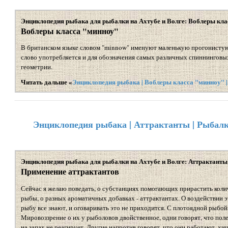
Энциклопедия рыбака для рыбалки на Ахтубе и Волге: Воблеры кла
Воблеры класса "минноу"
В британском языке словом "minnow" именуют маленькую прогонистую
слово употребляется и для обозначения самых различных спиннинговы
геометрии.
Читать дальше «
Энциклопедия рыбака | Воблеры класса "минноу" |
Энциклопедия рыбака | Аттрактанты | Рыбалк
Энциклопедия рыбака для рыбалки на Ахтубе и Волге: Аттрактанты
Применение аттрактантов
Сейчас я желаю поведать, о субстанциях помогающих прирастить коли
рыбы, о разных ароматичных добавках - аттрактантах. О воздействии 
рыбу все знают, и оговаривать это не приходится. С плотоядной рыбой
Мировоззрение о их у рыболовов двойственное, одни говорят, что поле
на запах не реагирует. Другие напротив говорят, что они работают, хищ