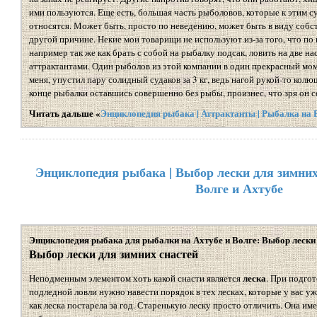
ими пользуются. Еще есть, большая часть рыболовов, которые к этим 
относятся. Может быть, просто по неведению, может быть в виду собс
другой причине. Некие мои товарищи не используют из-за того, что по 
например так же как брать с собой на рыбалку подсак, ловить на две на
аттрактантами. Один рыболов из этой компании в один прекрасный мом
меня, упустил пару солидный судаков за 3 кг, ведь нагой рукой-то колю
конце рыбалки оставшись совершенно без рыбы, произнес, что зря он се
Читать дальше «
Энциклопедия рыбака | Аттрактанты | Рыбалка на 
Энциклопедия рыбака | Выбор лески для зимних
Волге и Ахтубе
Энциклопедия рыбака для рыбалки на Ахтубе и Волге: Выбор лески 
Выбор лески для зимних снастей
леска
Неподменным элементом хоть какой снасти является
. При подго
подледной ловли нужно навести порядок в тех лесках, которые у вас уж
как леска постарела за год. Старенькую леску просто отличить. Она им