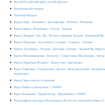
Музей Российский арбуз, музей арбузов
Баскунчакская пещера
Урочище Кордон
Карты Заяр - Заплавное - Бахтияровка - Ленинск - Маляевка
Карты Царев - Колобовка - Стасов - Токарев
Карты Токарев - Кап. Яр - Пологое займище. Бундин - Каменный Яр -
Карты Покровка - Ахтубинск, Ступино - Старица - Зубовка
Карты Ахтубинск - Успенка - Батаевка, Зубовка - Черный Яр, Пирогов
Карты Новониколаевка - Болхуны - Сокрутовка, Михайловка - Бугор
Карты Харабали, Вольное - Хошеутово, Заволжское
Карта Тамбовка - Селитренное, Досанг - Комсомольский - Аксарайск
водораздел
Карта Окрестности Астрахани
Карта Район оз.Баскунчак 1:100000
Карта Камышин - Ураков бугор - Щербаковка 1:00000
Топографическая карта Волгограда и Волго-Ахтубинской поймы (2)