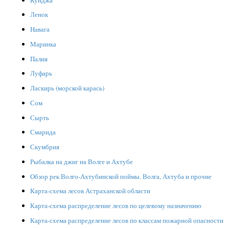
Ленок
Навага
Маринка
Палия
Луфарь
Ласкирь (морской карась)
Сом
Сырть
Смарида
Скумбрия
Рыбалка на джиг на Волге и Ахтубе
Обзор рек Волго-Ахтубинской поймы. Волга, Ахтуба и прочие
Карта-схема лесов Астраханской области
Карта-схема распределение лесов по целевому назначению
Карта-схема распределение лесов по классам пожарной опасности