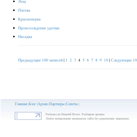
Лещ
Плотва
Красноперка
Происхождение удочки
Насадка
Предыдущие 100 записей
|
1
2
3
4
5
6
7
8
9
10
|
Следующие 10
Главная
Блог
Архив
Партнеры
Советы
|
|
|
|
|
Рыбалка на Нижней Волге: Рыбацкие архивы
Любое копирование материалов сайта без разрешения запрещено;