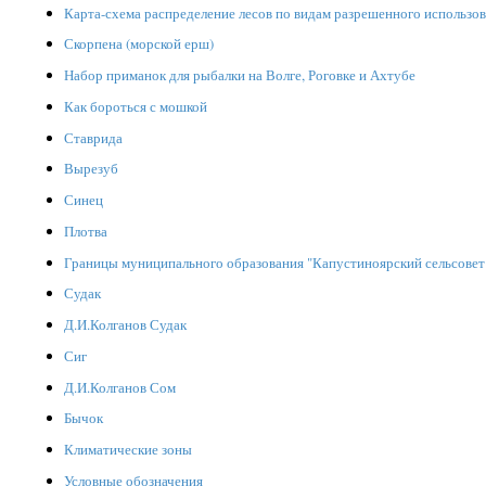
Карта-схема распределение лесов по видам разрешенного использо
Скорпена (морской ерш)
Набор приманок для рыбалки на Волге, Роговке и Ахтубе
Как бороться с мошкой
Ставрида
Вырезуб
Синец
Плотва
Границы муниципального образования "Капустиноярский сельсовет
Судак
Д.И.Колганов Судак
Сиг
Д.И.Колганов Сом
Бычок
Климатические зоны
Условные обозначения